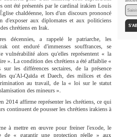
article
 ont été présentés par le cardinal irakien Louis
Email
'Église chaldéenne, lors d'un discours prononcé
n d'exposer aux diplomates et aux politiciens
 des chrétiens en Irak.
s décennies, a rappelé le patriarche, les
Irak ont enduré d'immenses souffrances, se
 vulnérabilité alors qu'elles représentent « la
ire ». La condition des chrétiens a été affaiblie «
 sur les différences sectaires, de la présence
elles qu'Al-Qaïda et Daech, des milices et des
rimination au travail, de la « loi sur le statut
islamisation des mineurs ».
n 2014 affirme représenter les chrétiens, ce qui
urs continuent de pousser les chrétiens irakiens à
me à mettre en œuvre pour freiner l'exode, le
ce de « garantir une protection réelle » aux