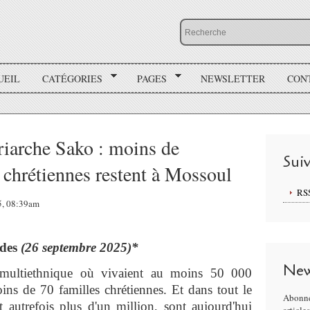
UEIL
CATÉGORIES
PAGES
NEWSLETTER
CON
iarche Sako : moins de
Sui
 chrétiennes restent à Mossoul
RS
25, 08:39am
ides
(26 septembre 2025)*
New
 multiethnique où vivaient au moins 50 000
oins de 70 familles chrétiennes. Et dans tout le
Abonne
nt autrefois plus d'un million, sont aujourd'hui