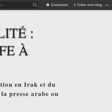
Connexion
+
Créer mon blog
ITÉ :
FE À
tion en Irak et du
 la presse arabe ou