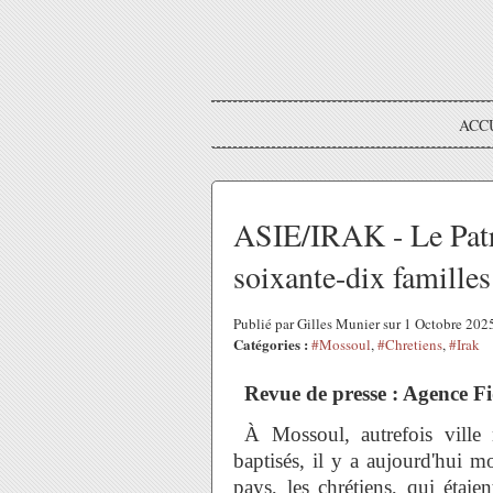
ACC
ASIE/IRAK - Le Patr
soixante-dix familles
Publié par Gilles Munier sur 1 Octobre 20
Catégories :
#Mossoul
,
#Chretiens
,
#Irak
Revue de presse : Agence F
À Mossoul, autrefois ville
baptisés, il y a aujourd'hui m
pays, les chrétiens, qui étaie