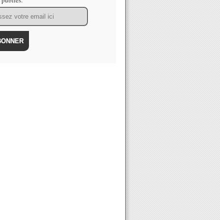
s publiés.