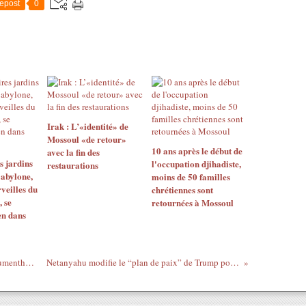
epost
0
Irak : L’«identité» de
Mossoul «de retour»
10 ans après le début de
avec la fin des
s jardins
l'occupation djihadiste,
restaurations
abylone,
moins de 50 familles
veilles du
chrétiennes sont
 se
retournées à Mossoul
ien dans
«Nul doute qu’ils attaqueront» : Max Blumenthal rencontre le président iranien à New York
Netanyahu modifie le “plan de paix” de Trump pour Gaza, au grand dam des dirigeants arabes