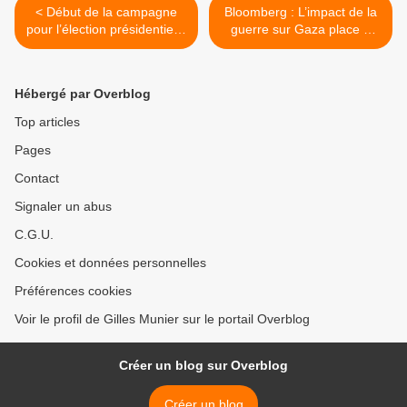
< Début de la campagne
Bloomberg : L’impact de la
pour l’élection présidentielle
guerre sur Gaza place «
du 28 juin en Iran
Israël » face à des taux
d’inflation record >
Hébergé par Overblog
Top articles
Pages
Contact
Signaler un abus
C.G.U.
Cookies et données personnelles
Préférences cookies
Voir le profil de Gilles Munier sur le portail Overblog
Créer un blog sur Overblog
Créer un blog