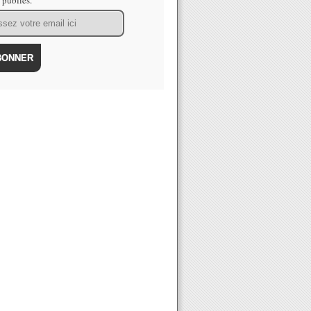
s publiés.