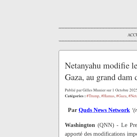
ACC
Netanyahu modifie l
Gaza, au grand dam d
Publié par Gilles Munier sur 1 Octobre 20
Catégories :
#Trump
,
#Hamas
,
#Gaza
,
#Net
Par
Quds News Network
‘(
Washington
(QNN) - Le Prem
apporté des modifications impo