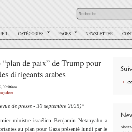
UEIL
CATÉGORIES
PAGES
NEWSLETTER
CON
e “plan de paix” de Trump pour
Sui
es dirigeants arabes
RS
25, 09:06am
anyahou
revue de presse - 30 septembre 2025)*
New
ier ministre israélien Benjamin Netanyahu a
Abonne
rtantes au plan pour Gaza présenté lundi par le