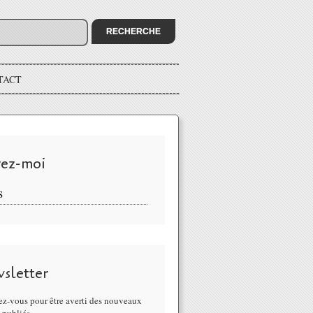
TACT
vez-moi
S
sletter
z-vous pour être averti des nouveaux