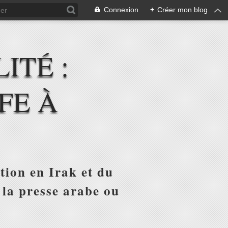
Connexion
+
Créer mon blog
ITÉ :
FE À
tion en Irak et du
 la presse arabe ou