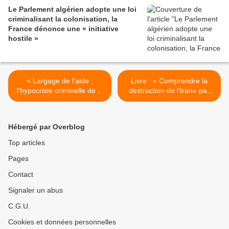
Le Parlement algérien adopte une loi
criminalisant la colonisation, la
France dénonce une « initiative
hostile »
< Largage de l’aide :
Livre : « Comprendre la
l’hypocrisie criminelle de la
destruction de l’Iran» par
France et autres
Jean-Michel Vernochet >
gouvernements européens
et arabes
Hébergé par Overblog
Top articles
Pages
Contact
Signaler un abus
C.G.U.
Cookies et données personnelles