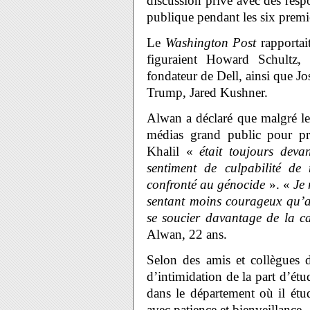
discussion privé avec des res
publique pendant les six premie
Le
Washington Post
rapportai
figuraient Howard Schultz,
fondateur de Dell, ainsi que Jo
Trump, Jared Kushner.
Alwan a déclaré que malgré les 
médias grand public pour pré
Khalil «
était toujours dev
sentiment de culpabilité de
confronté au génocide
». «
Je 
sentant moins courageux qu’a
se soucier davantage de la ca
Alwan, 22 ans.
Selon des amis et collègues d
d’intimidation de la part d’étu
dans le département où il étud
avec patience et bienveillance.