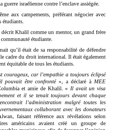
a guerre israélienne contre l’enclave assiégée.
-même aux campements, préférant négocier avec
s étudiants.
t décrit Khalil comme un mentor, un grand frère
la communauté étudiante.
mait qu’il était de sa responsabilité de défendre
le cadre du droit international. Il était également
nt équitable de tous les étudiants.
st courageux, car l’empathie a toujours éclipsé
il pouvait être confronté
», a déclaré à
MEE
olumbia et amie de Khalil. «
Il avait un visa
ment et il se tenait toujours devant chaque
rencontrait l’administration malgré toutes les
uvernementaux collaborant avec les donateurs
lwan, faisant référence aux révélations selon
rdaires américains avaient créé un groupe de