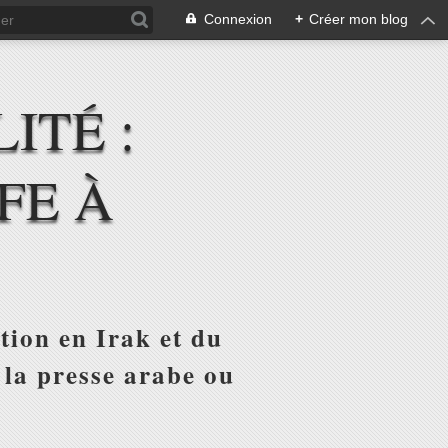
Connexion
+
Créer mon blog
ITÉ :
FE À
tion en Irak et du
 la presse arabe ou