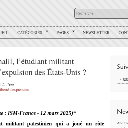
UEIL
CATÉGORIES
PAGES
NEWSLETTER
CON
il, l’étudiant militant
Sui
’expulsion des États-Unis ?
RS
, 12:17pm
iberté d'expression
New
sse : ISM-France - 12 mars 2025)*
Abonne
t militant palestinien qui a joué un rôle