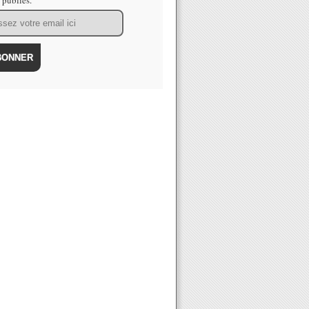
s publiés.