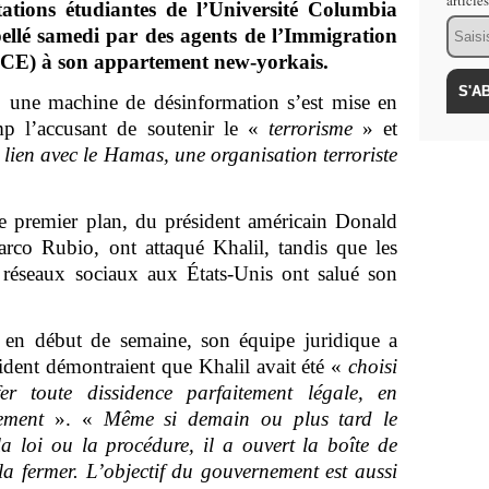
article
ations étudiantes de l’Université Columbia
Email
rpellé samedi par des agents de l’Immigration
CE) à son appartement new-yorkais.
, une machine de désinformation s’est mise en
mp l’accusant de soutenir le «
terrorisme
» et
 lien avec le Hamas, une organisation terroriste
de premier plan, du président américain Donald
rco Rubio, ont attaqué Khalil, tandis que les
s réseaux sociaux aux États-Unis ont salué son
n début de semaine, son équipe juridique a
ident démontraient que Khalil avait été «
choisi
r toute dissidence parfaitement légale, en
ement
». «
Même si demain ou plus tard le
 loi ou la procédure, il a ouvert la boîte de
 la fermer. L’objectif du gouvernement est aussi