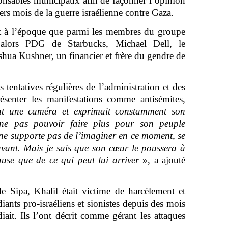
ponsables municipaux afin de façonner l’opinion
rs mois de la guerre israélienne contre Gaza.
t à l’époque que parmi les membres du groupe
 alors PDG de Starbucks, Michael Dell, le
shua Kushner, un financier et frère du gendre de
tentatives régulières de l’administration et des
senter les manifestations comme antisémites,
ant une caméra et exprimait constamment son
 ne pas pouvoir faire plus pour son peuple
ne supporte pas de l’imaginer en ce moment, se
vant. Mais je sais que son cœur le poussera à
use que de ce qui peut lui arriver
», a ajouté
e Sipa, Khalil était victime de harcèlement et
diants pro-israéliens et sionistes depuis des mois
iait. Ils l’ont décrit comme gérant les attaques