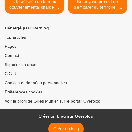
< Israël crée un bureau
Netanyahu promet de
gouvernemental chargé de
“s’emparer du territoire” de
superviser le nettoyage
Gaza si les captifs ne sont
ethnique de Gaza où le
pas libérés >
nombre de morts dépasse
Hébergé par Overblog
les 50 000
Top articles
Pages
Contact
Signaler un abus
C.G.U.
Cookies et données personnelles
Préférences cookies
Voir le profil de Gilles Munier sur le portail Overblog
Créer un blog sur Overblog
Créer un blog