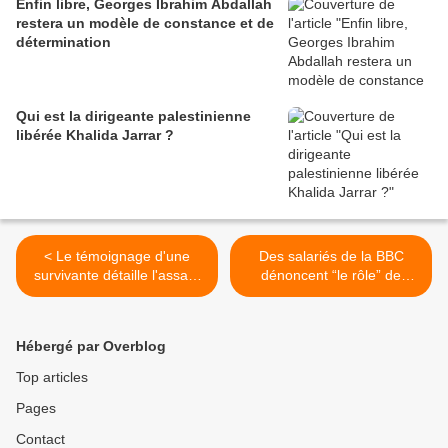
Enfin libre, Georges Ibrahim Abdallah
restera un modèle de constance et de
détermination
Qui est la dirigeante palestinienne
libérée Khalida Jarrar ?
< Le témoignage d'une
Des salariés de la BBC
survivante détaille l'assaut
dénoncent “le rôle” de
israélien sur l'hôpital Kamal
blanchiment des crimes de
Adwan
guerre israéliens de la
rédaction >
Hébergé par Overblog
Top articles
Pages
Contact