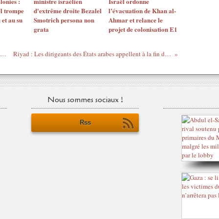
lonies :
ministre israélien
Israël ordonne
l trompe
d'extrême droite Bezalel
l’évacuation de Khan al-
 et au su
Smotrich persona non
Ahmar et relance le
grata
projet de colonisation E1
an, Israël, Gaza… Donald Trump a-t-il un plan pour le Moyen-Orient ?
Riyad : Les dirigeants des États arabes appellent à la fin du génocide israélien à Gaza et au Liban
Nous sommes sociaux !
Rss