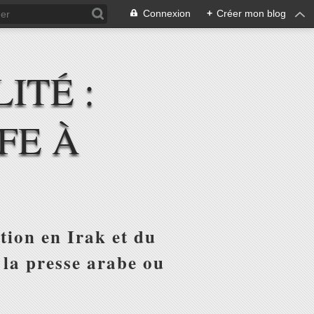
Connexion
+
Créer mon blog
ITÉ :
FE À
tion en Irak et du
 la presse arabe ou