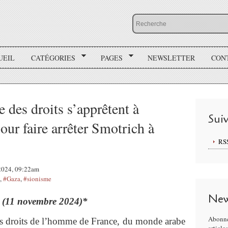
UEIL
CATÉGORIES
PAGES
NEWSLETTER
CON
 des droits s’apprêtent à
Sui
our faire arrêter Smotrich à
RS
 2024, 09:22am
,
#Gaza
,
#sionisme
New
r
(11 novembre 2024)*
Abonne
es droits de l’homme de France, du monde arabe