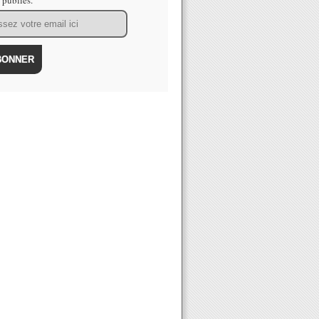
s publiés.