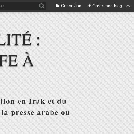
Connexion
+
Créer mon blog
ITÉ :
FE À
tion en Irak et du
 la presse arabe ou