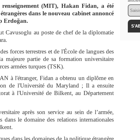
article
de renseignement (MIT), Hakan Fidan, a été
Email
 étrangères dans le nouveau cabinet annoncé
ip Erdoğan.
t Cavusoglu au poste de chef de la diplomatie
ra.
s forces terrestres et de l'École de langues des
 la majeure partie de sa formation universitaire
orces armées turques (TSK).
AN à l'étranger, Fidan a obtenu un diplôme en
tion de l'Université du Maryland ; Il a ensuite
torat à l'Université de Bilkent, au Département
ersitaire après son service au sein de l’armée,
 dans le domaine des relations internationales
lkent.
ques dans les domaines de la politique étrangère