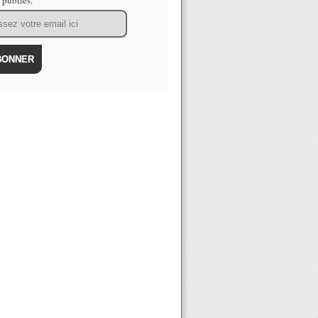
s publiés.