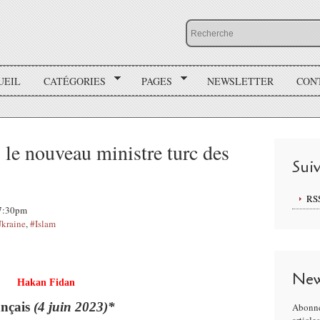
UEIL
CATÉGORIES
PAGES
NEWSLETTER
CON
 le nouveau ministre turc des
Sui
RS
17:30pm
kraine
,
#Islam
New
Hakan Fidan
ançais
(4 juin 2023)*
Abonne