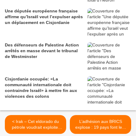
Une députée européenne française
affirme qu’Israël veut l’expulser après
un déplacement en Cisjordanie
Des défenseurs de Palestine Action
arrêtés en masse devant le tribunal
de Westminster
Cisjordanie occupée: «La
communauté internationale doit
contraindre Israël» à mettre fin aux
violences des colons
< Irak – Cet eldorado du
L’adhésion aux BRICS
pétrole voudrait exploiter
explose : 19 pays font leur
son énorme gisement
demande avant le sommet