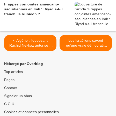
Frappes conjointes américano-
saoudiennes en Irak : Riyad a-t-il
franchi le Rubicon ?
< Algérie : l'opposant
Les Israéliens savent
Rachid Nekkaz autorisé à
qu’une vraie démocratie
se faire soigner à l'étranger
sonnerait le glas du
sionisme >
Hébergé par Overblog
Top articles
Pages
Contact
Signaler un abus
C.G.U.
Cookies et données personnelles