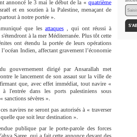
article
nt annoncé le 3 mai le début de la «
quatrième
Email
sraël et en soutien à la Palestine, menaçant de
« partout à notre portée ».
mmuniqué que les
attaques
, qui ont réussi à
 s'étendront à la mer Méditerranée. Plus tôt cette
nites ont étendu la portée de leurs opérations
e l’océan Indien, affectant gravement l’économie
 du gouvernement dirigé par Ansarallah met
ntre le lancement de son assaut sur la ville de
firmant que, avec effet immédiat, tout navire «
 à l'entrée dans les ports palestiniens sous
 « sanctions sévères ».
s navires ne seront pas autorisés à « traverser
 quelle que soit leur destination ».
ndue publique par le porte-parole des forces
Yahya Saree, qui a fait cette annonce devant des