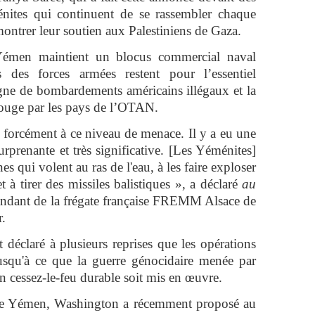
énites qui continuent de se rassembler chaque
montrer leur soutien aux Palestiniens de Gaza.
Yémen maintient un blocus commercial naval
s des forces armées restent pour l’essentiel
ne de bombardements américains illégaux et la
 Rouge par les pays de l’OTAN.
 forcément à ce niveau de menace. Il y a eu une
rprenante et très significative. [Les Yéménites]
nes qui volent au ras de l'eau, à les faire exploser
 à tirer des missiles balistiques », a déclaré
au
dant de la frégate française FREMM Alsace de
r.
 déclaré à plusieurs reprises que les opérations
usqu'à ce que la guerre génocidaire menée par
un cessez-le-feu durable soit mis en œuvre.
 le Yémen, Washington a récemment proposé au