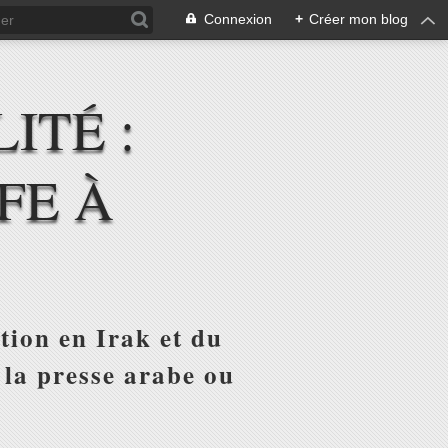
Connexion
+
Créer mon blog
ITÉ :
FE À
tion en Irak et du
 la presse arabe ou