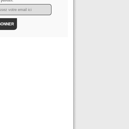
s publiés.