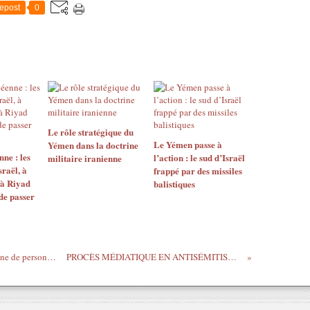
epost
0
Le rôle stratégique du
Le Yémen passe à
Yémen dans la doctrine
ne : les
l’action : le sud d’Israël
militaire iranienne
sraël, à
frappé par des missiles
 à Riyad
balistiques
de passer
L'Iran impose des sanctions à une vingtaine de personnes et entités américaines et britanniques pour leur soutien à Israël
PROCÈS MÉDIATIQUE EN ANTISÉMITISME : PEUT-ON ENCORE DÉFENDRE LES INSOUMIS ?