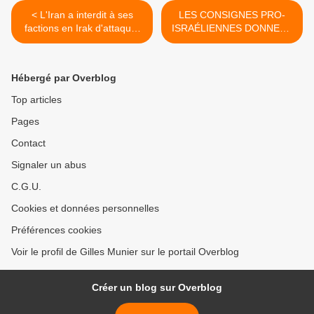
< L'Iran a interdit à ses
LES CONSIGNES PRO-
factions en Irak d'attaquer
ISRAÉLIENNES DONNEES
les bases américaines
A L’AFP >
Hébergé par Overblog
Top articles
Pages
Contact
Signaler un abus
C.G.U.
Cookies et données personnelles
Préférences cookies
Voir le profil de Gilles Munier sur le portail Overblog
Créer un blog sur Overblog