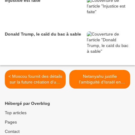
Injustice est faite
Donald Trump, le caïd du bac à sable
< Moscou fournit des détails
Netanyahu justifie
sur la future création d’une
l'ambiguïté d'Israël en
installation de la Marine
Ukraine : "Nous ne voulons
russe au Soudan
pas d'une confrontation
militaire avec la Russie" >
Hébergé par Overblog
Top articles
Pages
Contact