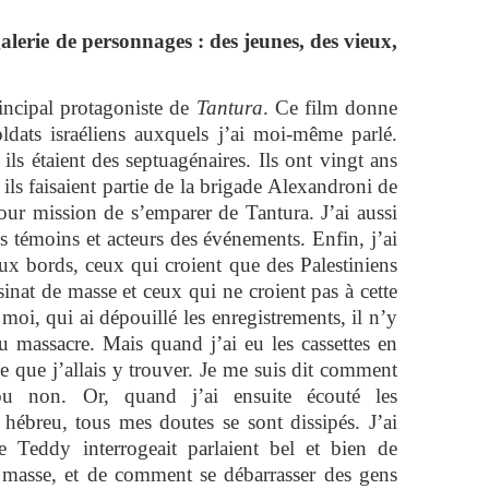
alerie de personnages : des jeunes, des vieux,
incipal protagoniste de
Tantura
. Ce film donne
oldats israéliens auxquels j’ai moi-même parlé.
ls étaient des septuagénaires. Ils ont vingt ans
ls faisaient partie de la brigade Alexandroni de
pour mission de s’emparer de Tantura. J’ai aussi
ns témoins et acteurs des événements. Enfin, j’ai
eux bords, ceux qui croient que des Palestiniens
ssinat de masse et ceux qui ne croient pas à cette
i, qui ai dépouillé les enregistrements, il n’y
du massacre. Mais quand j’ai eu les cassettes en
e que j’allais y trouver. Je me suis dit comment
u non. Or, quand j’ai ensuite écouté les
 hébreu, tous mes doutes se sont dissipés. J’ai
 Teddy interrogeait parlaient bel et bien de
e masse, et de comment se débarrasser des gens