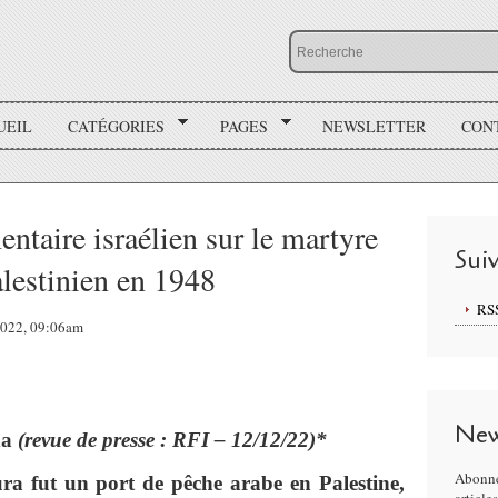
UEIL
CATÉGORIES
PAGES
NEWSLETTER
CON
ntaire israélien sur le martyre
Sui
alestinien en 1948
RS
 2022, 09:06am
New
da
(revue de presse : RFI – 12/12/22)*
Abonne
ra fut un port de pêche arabe en Palestine,