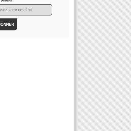
s publiés.