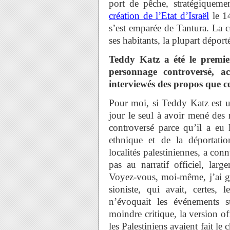
port de pêche, stratégiqueme
création de l’Etat d’Israël
le 14
s’est emparée de Tantura. La co
ses habitants, la plupart dépor
Teddy Katz a été le premier
personnage controversé, ac
interviewés des propos que c
Pour moi, si Teddy Katz est u
jour le seul à avoir mené des 
controversé parce qu’il a eu
ethnique et de la déportati
localités palestiniennes, a co
pas au narratif officiel, larg
Voyez-vous, moi-même, j’ai gr
sioniste, qui avait, certes
n’évoquait les événements 
moindre critique, la version off
les Palestiniens avaient fait le c