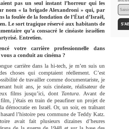
article
aient pas un seul instant l’horreur qui les
Email
our nom « la brigade Alexandroni » qui, par
 la foulée de la fondation de l’État d’Israël,
en. Le sort tragique réservé aux habitants de
mentaire qu’a consacré le cinéaste israélien
rtyrisé. Entretien.
é votre carrière professionnelle dans
i vous a conduit au cinéma ?
ngue carrière dans la hi-tech, je m’en suis un
 des choses qui comptaient réellement. C’est
ssibilité de travailler comme documentariste, je
nant huit ans, je suis cinéaste, réalisateur de
deux films jusqu’ici, dont
Tantura
. Avant de
film, j’étais en train de peaufiner un projet de
a démocratie en Israël. Or, un soir, en traînant
r hasard l’histoire peu commune de Teddy Katz.
oire avait fait plusieurs dizaines d’heures
érans de la guerre de 1948 et sur la base des