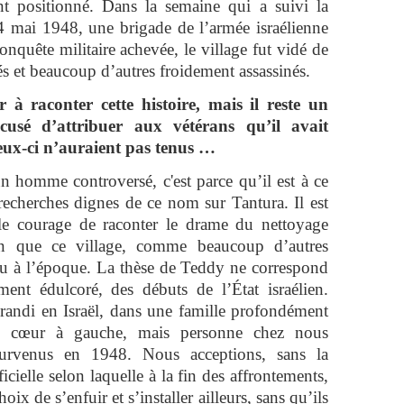
nt positionné. Dans la semaine qui a suivi la
 mai 1948, une brigade de l’armée israélienne
nquête militaire achevée, le village fut vidé de
tés et beaucoup d’autres froidement assassinés.
 à raconter cette histoire, mais il reste un
cusé d’attribuer aux vétérans qu’il avait
eux-ci n’auraient pas tenus …
n homme controversé, c'est parce qu’il est à ce
recherches dignes de ce nom sur Tantura. Il est
 le courage de raconter le drame du nettoyage
on que ce village, comme beaucoup d’autres
nnu à l’époque. La thèse de Teddy ne correspond
ement édulcoré, des débuts de l’État israélien.
andi en Israël, dans une famille profondément
, le cœur à gauche, mais personne chez nous
survenus en 1948. Nous acceptions, sans la
icielle selon laquelle à la fin des affrontements,
hoix de s’enfuir et s’installer ailleurs, sans qu’ils