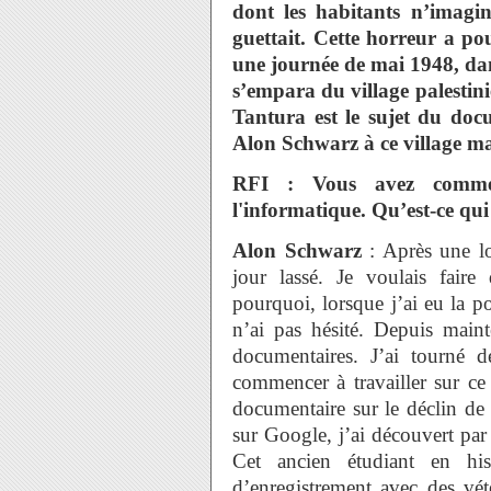
dont les habitants n’imagin
guettait. Cette horreur a p
une journée de mai 1948, dans
s’empara du village palestini
Tantura est le sujet du docu
Alon Schwarz à ce village ma
RFI : Vous avez commenc
l'informatique. Qu’est-ce qu
Alon Schwarz
: Après une lo
jour lassé. Je voulais faire
pourquoi, lorsque j’ai eu la po
n’ai pas hésité. Depuis mainte
documentaires. J’ai tourné 
commencer à travailler sur ce 
documentaire sur le déclin de l
sur Google, j’ai découvert pa
Cet ancien étudiant en hist
d’enregistrement avec des vét