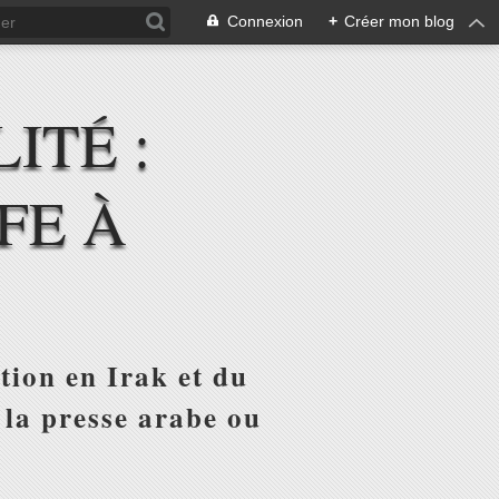
Connexion
+
Créer mon blog
ITÉ :
FE À
tion en Irak et du
 la presse arabe ou