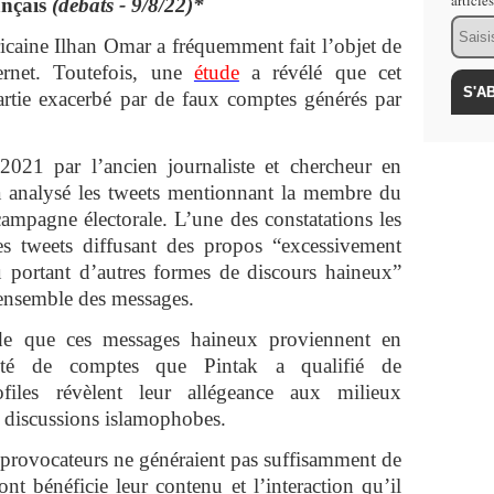
article
ançais
(débats - 9/8/22)*
Email
caine Ilhan Omar a fréquemment fait l’objet de
ernet. Toutefois, une
étude
a révélé que cet
rtie exacerbé par de faux comptes générés par
 2021 par l’ancien journaliste et chercheur en
 analysé les tweets mentionnant la membre du
ampagne électorale. L’une des constatations les
es tweets diffusant des propos “excessivement
portant d’autres formes de discours haineux”
l’ensemble des messages.
tude que ces messages haineux proviennent en
ité de comptes que Pintak a qualifié de
files révèlent leur allégeance aux milieux
s discussions islamophobes.
 provocateurs ne généraient pas suffisamment de
ont bénéficie leur contenu et l’interaction qu’il