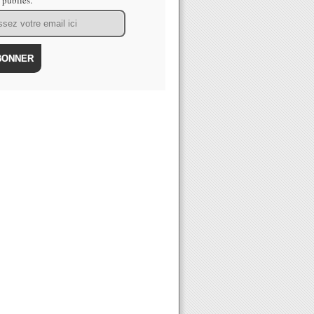
s publiés.