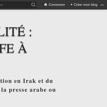
Connexion
+
Créer mon blog
ITÉ :
FE À
tion en Irak et du
 la presse arabe ou