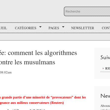
UEIL
CATÉGORIES
PAGES
NEWSLETTER
CON
ée: comment les algorithmes
Sui
contre les musulmans
RS
, 08:02am
New
 grande partie d’une minorité de “provocateurs” dont les
légeance aux milieux conservateurs (Reuters)
Abonne