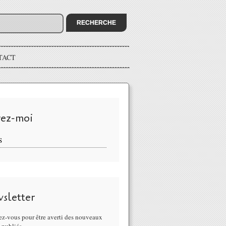
TACT
vez-moi
S
sletter
z-vous pour être averti des nouveaux