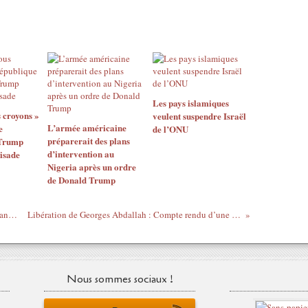
Les pays islamiques
 croyons »
veulent suspendre Israël
L’armée américaine
e
de l’ONU
préparerait des plans
 Trump
d’intervention au
oisade
Nigeria après un ordre
de Donald Trump
Une guerre entre Israël et la résistance libanaise est-elle sur le point d’éclater ?
Libération de Georges Abdallah : Compte rendu d’une audience avec des conseillers de l’Elysée
Nous sommes sociaux !