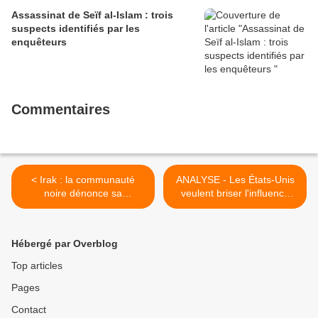
Assassinat de Seïf al-Islam : trois
suspects identifiés par les
enquêteurs
Commentaires
< Irak : la communauté
ANALYSE - Les États-Unis
noire dénonce sa
veulent briser l'influence
''marginalisation'' + Les
russe en Afrique >
Zang ou la révolte des
esclaves, par Gilles Munier
Hébergé par Overblog
Top articles
Pages
Contact