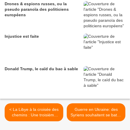
Drones & espions russes, ou la
pseudo paranoïa des politiciens
européens
Injustice est faite
Donald Trump, le caïd du bac à sable
< La Libye à la croisée des
Guerre en Ukraine: des
chemins : Une troisième
Syriens souhaitent se battre
scission ou une guerre
dans les deux camps
civile de trop (Analyse)
adverses >