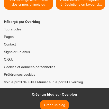
des crimes chinois ou
5 résolutions en faveur de
russes et non américains, il
la Palestine sont adoptées
serait Prix Nobel
à l’Assemblée générale des
Nations Unies >
Hébergé par Overblog
Top articles
Pages
Contact
Signaler un abus
C.G.U.
Cookies et données personnelles
Préférences cookies
Voir le profil de Gilles Munier sur le portail Overblog
Créer un blog sur Overblog
Créer un blog