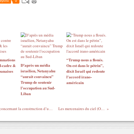
epost
0
amnations
“Trump nous a floués.
D’après un média
d-cadre &
On est dans le pétrin”,
israélien, Netanyahu
ibanaises
dixit Israël qui redoute
“aurait convaincu”
l'accord irano-
Trump de soutenir
américain
l’occupation au Sud-
Liban
Alger partage les inquiétudes de Madrid concernant la construction d’une base militaire israélienne dans la région de Nador au Maroc
Les mercenaires du ciel (Opération Sirli – chapitre 2)