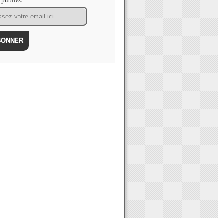
s publiés.