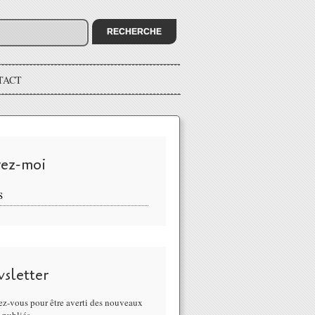
TACT
vez-moi
S
sletter
z-vous pour être averti des nouveaux