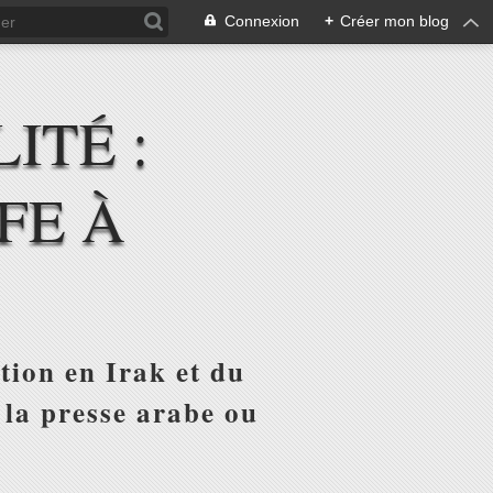
Connexion
+
Créer mon blog
ITÉ :
FE À
tion en Irak et du
 la presse arabe ou