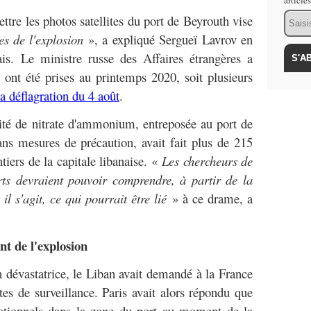
article
Email
ttre les photos satellites du port de Beyrouth vise
es de l'explosion
», a expliqué Sergueï Lavrov en
is. Le ministre russe des Affaires étrangères a
s ont été prises au printemps 2020, soit plusieurs
la déflagration du 4 août
.
ité de nitrate d'ammonium, entreposée au port de
ns mesures de précaution, avait fait plus de 215
tiers de la capitale libanaise. «
Les chercheurs de
ts devraient pouvoir comprendre, à partir de la
il s'agit, ce qui pourrait être lié
» à ce drame, a
nt de l'explosion
n dévastatrice, le Liban avait demandé à la France
ites de surveillance. Paris avait alors répondu que
érationnels dans la zone du port au moment de la