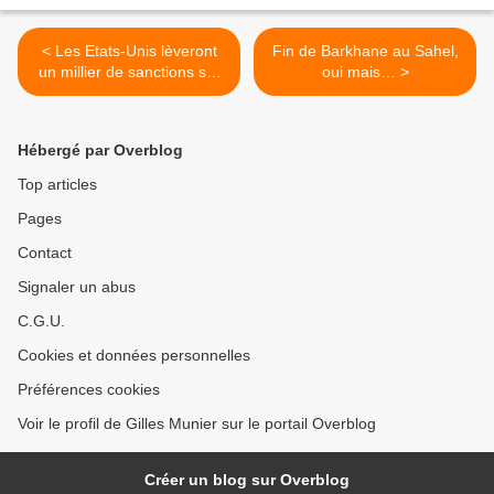
< Les Etats-Unis lèveront
Fin de Barkhane au Sahel,
un millier de sanctions sur
oui mais… >
l'Iran et en maintiendront
500 autres (médias)
Hébergé par Overblog
Top articles
Pages
Contact
Signaler un abus
C.G.U.
Cookies et données personnelles
Préférences cookies
Voir le profil de Gilles Munier sur le portail Overblog
Créer un blog sur Overblog