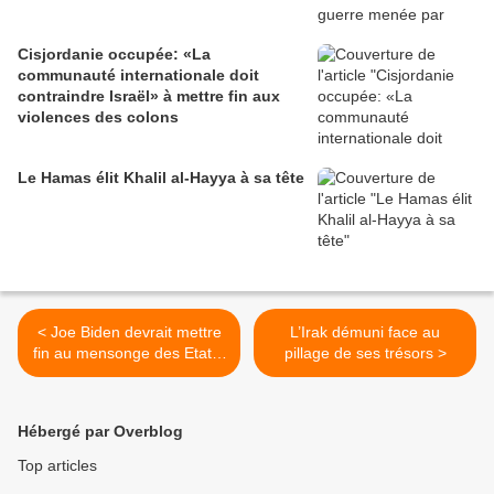
Cisjordanie occupée: «La
communauté internationale doit
contraindre Israël» à mettre fin aux
violences des colons
Le Hamas élit Khalil al-Hayya à sa tête
< Joe Biden devrait mettre
L’Irak démuni face au
fin au mensonge des Etats-
pillage de ses trésors >
Unis sur les armes
nucléaires « secrètes »
d’Israël
Hébergé par Overblog
Top articles