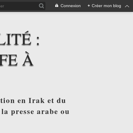
Connexion
+
Créer mon blog
ITÉ :
FE À
tion en Irak et du
 la presse arabe ou