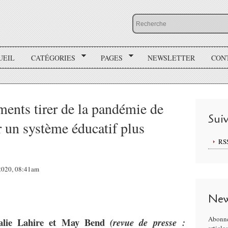
UEIL
CATÉGORIES
PAGES
NEWSLETTER
CON
ments tirer de la pandémie de
Sui
 un système éducatif plus
RS
 2020, 08:41am
New
Abonne
halie Lahire et May Bend
(revue de presse :