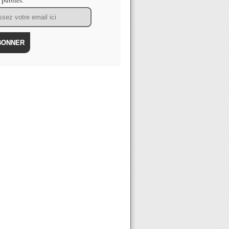
s publiés.