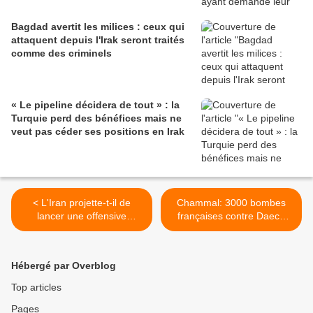
Bagdad avertit les milices : ceux qui
attaquent depuis l'Irak seront traités
comme des criminels
« Le pipeline décidera de tout » : la
Turquie perd des bénéfices mais ne
veut pas céder ses positions en Irak
< L'Iran projette-t-il de
Chammal: 3000 bombes
lancer une offensive
françaises contre Daech
"préventive" avec en toile
depuis six ans >
de fond "la prise de la base
US" aux Emirats?
Hébergé par Overblog
Top articles
Pages