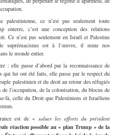
lématiques, de perpétuer le régime d’apartheid, de
occupation.
e palestinienne, ce n’est pas seulement toute
p enterre, c’est une conception des relations
oit. Ce n’est pas seulement en Israël et Palestine
le suprémacisme est à l’œuvre, il mine nos
dans le monde entier.
tre : elle passe d’abord par la reconnaissance de
ts qui lui ont été faits, elle passe par le respect du
uple palestinien et du droit au retour des réfugiés
in de l’occupation, de la colonisation, du blocus de
e-là, celle du Droit que Palestiniens et Israéliens
ommun.
France est de
« saluer les efforts du président
eule réaction possible au « plan Trump » de la