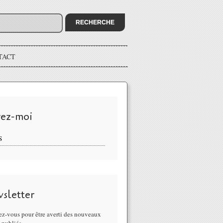
TACT
vez-moi
S
sletter
z-vous pour être averti des nouveaux