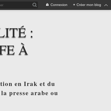
Connexion
+
Créer mon blog
ITÉ :
FE À
tion en Irak et du
 la presse arabe ou