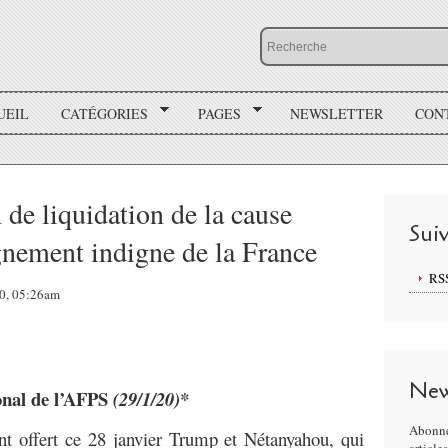
UEIL
CATÉGORIES
PAGES
NEWSLETTER
CON
de liquidation de la cause
Sui
ignement indigne de la France
RS
20, 05:26am
New
nal de l’AFPS
(29/1/20)*
Abonne
nt offert ce 28 janvier Trump et Nétanyahou, qui