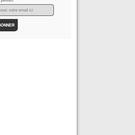
s publiés.