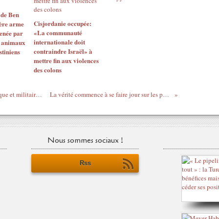
 de Ben
Cisjordanie occupée:
ière arme
«La communauté
enée par
internationale doit
s animaux
contraindre Israël» à
stiniens
mettre fin aux violences
des colons
Algérie - Gouvernance et pouvoirs politique et militaire: De grands défis sur la table
La vérité commence à se faire jour sur les pertes américaines en Irak
Nous sommes sociaux !
Rss