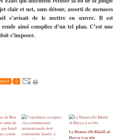
s États qui affirment refuser la loi de la jungle
ejet clair et net, sans détour, assorti de menaces
raël s’avisait de le mettre en œuvre. Il est
 rende ainsi complice d’un tel plan. C’est une
 doit s’imposer.
epost
0
Le Hamas élit Khalil al-
Hayya à sa tête