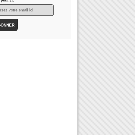
s publiés.