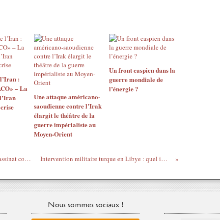
Un front caspien dans la
l’Iran :
guerre mondiale de
ACO» – La
l’énergie ?
Une attaque américano-
l’Iran
saoudienne contre l’Irak
 crise
élargit le théâtre de la
guerre impérialiste au
Moyen-Orient
L'assassinat de Qassem Soleimani et l'assassinat comme politique d’État
Intervention militaire turque en Libye : quel impact sur l’Algérie ?
Nous sommes sociaux !