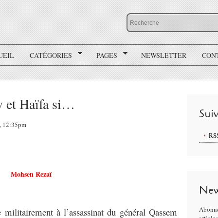
UEIL
CATÉGORIES
PAGES
NEWSLETTER
CON
v et Haïfa si…
Sui
0, 12:35pm
RS
Mohsen Rezaï
New
Abonne
e militairement à l’assassinat du général Qassem