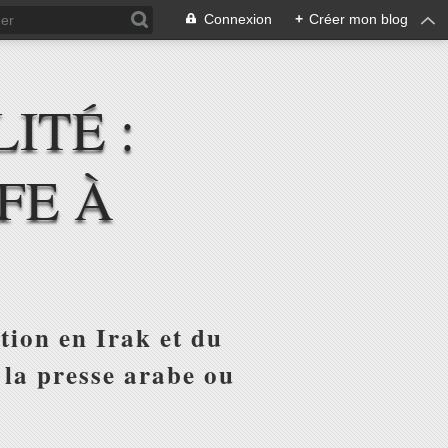
Connexion
+
Créer mon blog
ITÉ :
FE À
tion en Irak et du
 la presse arabe ou