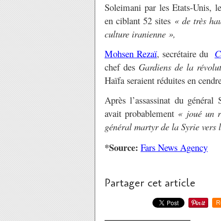
Soleimani par les Etats-Unis, le
en ciblant 52 sites
« de très hau
culture iranienne »,
Mohsen Rezaï
, secrétaire du
C
chef des
Gardiens de la révolu
Haïfa seraient réduites en cendre
Après l’assassinat du général 
avait probablement
« joué un r
général martyr de la Syrie vers l
*Source:
Fars News Agency
Partager cet article
R