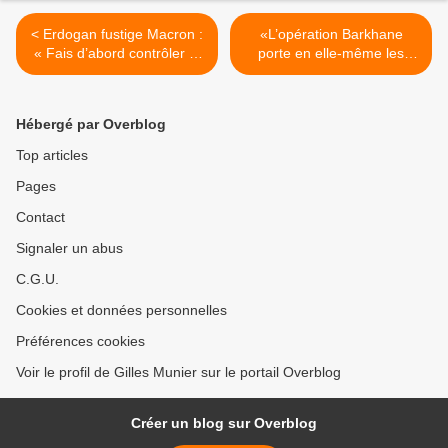
< Erdogan fustige Macron :
«L’opération Barkhane
« Fais d’abord contrôler ta
porte en elle-même les
propre mort cérébrale »
germes de son échec» -
entretien >
Hébergé par Overblog
Top articles
Pages
Contact
Signaler un abus
C.G.U.
Cookies et données personnelles
Préférences cookies
Voir le profil de Gilles Munier sur le portail Overblog
Créer un blog sur Overblog