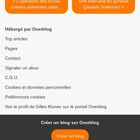
< L’opération des forces
Une interview du général
armées yéménites dans le
Qassem Soleimani >
sud de l’Arabie (1/2)
Hébergé par Overblog
Top articles
Pages
Contact
Signaler un abus
C.G.U.
Cookies et données personnelles
Préférences cookies
Voir le profil de Gilles Munier sur le portail Overblog
Créer un blog sur Overblog
Créer un blog