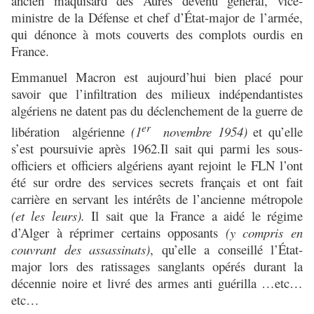
ancien maquisard des Aurès devenu général, vice-
ministre de la Défense et chef d’État-major de l’armée,
qui dénonce à mots couverts des complots ourdis en
France.
Emmanuel Macron est aujourd’hui bien placé pour
savoir que l’infiltration des milieux indépendantistes
algériens ne datent pas du déclenchement de la guerre de
er
libération algérienne
(1
novembre 1954)
et qu’elle
s’est poursuivie après 1962.Il sait qui parmi les sous-
officiers et officiers algériens ayant rejoint le FLN l’ont
été sur ordre des services secrets français et ont fait
carrière en servant les intérêts de l’ancienne métropole
(et les leurs).
Il sait que la France a aidé le régime
d’Alger à réprimer certains opposants
(y compris en
couvrant des assassinats)
, qu’elle a conseillé l’État-
major lors des ratissages sanglants opérés durant la
décennie noire et livré des armes anti guérilla …etc…
etc…