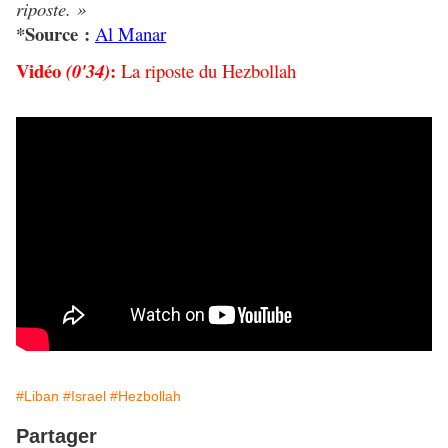
riposte. »
*Source :
Al Manar
Vidéo
:
(0'34)
La riposte du Hezbollah
#Liban
#Israel
#Hezbollah
Partager