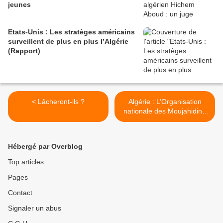
jeunes
Etats-Unis : Les stratèges américains
surveillent de plus en plus l’Algérie
(Rapport)
< Lâcheront-ils ?
Algérie : L’Organisation
nationale des Moujahidine
exige le vote d’une loi pour
« demander des comptes »
à la France >
Hébergé par Overblog
Top articles
Pages
Contact
Signaler un abus