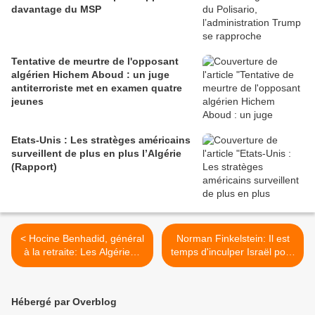
davantage du MSP
Tentative de meurtre de l'opposant
algérien Hichem Aboud : un juge
antiterroriste met en examen quatre
jeunes
Etats-Unis : Les stratèges américains
surveillent de plus en plus l’Algérie
(Rapport)
< Hocine Benhadid, général
Norman Finkelstein: Il est
à la retraite: Les Algériens
temps d'inculper Israël pour
ne doivent pas croire aux
ses crimes de guerre à
affabulations de Gaïd Salah
Gaza >
Hébergé par Overblog