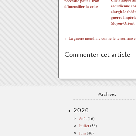
nécessité pour l’Iran
saoudienne con
d’intensifier la crise
élargit le théât
guerre impéria
Moyen-Orient
Commenter cet article
Archives
2026
Août
(16)
Juillet
(58)
Juin
(46)