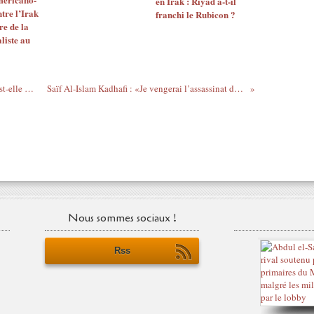
en Irak : Riyad a-t-il
tre l’Irak
franchi le Rubicon ?
re de la
liste au
La guerre mondiale contre le terrorisme est-elle une arnaque ?
Saïf Al-Islam Kadhafi : «Je vengerai l’assassinat de mon père !»
Nous sommes sociaux !
Rss