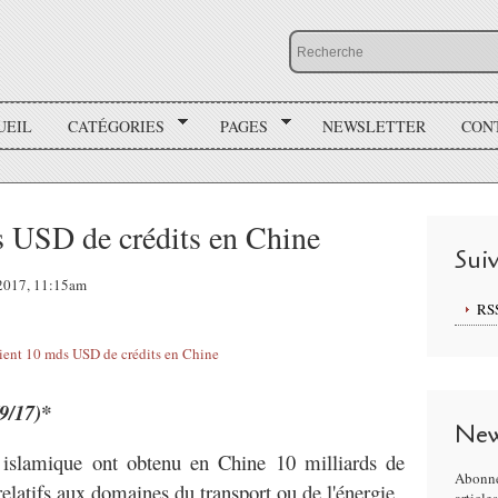
UEIL
CATÉGORIES
PAGES
NEWSLETTER
CON
s USD de crédits en Chine
Sui
 2017, 11:15am
RS
/9/17)*
New
islamique ont obtenu en Chine 10 milliards de
Abonne
 relatifs aux domaines du transport ou de l'énergie.