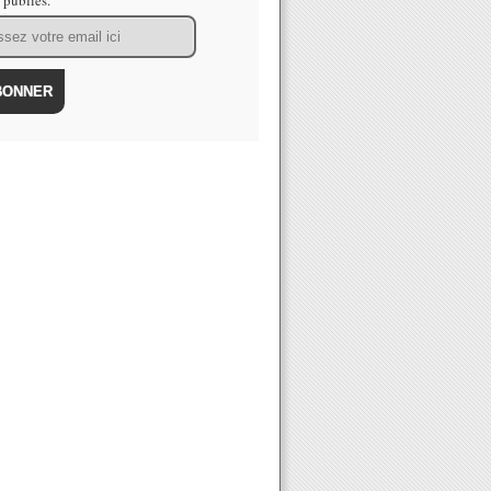
s publiés.