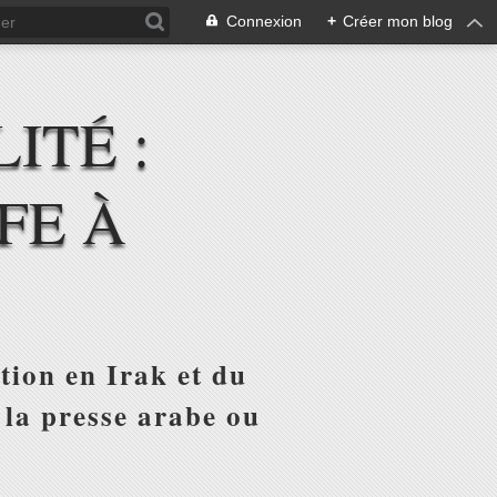
Connexion
+
Créer mon blog
ITÉ :
FE À
tion en Irak et du
 la presse arabe ou