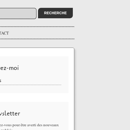
TACT
vez-moi
S
sletter
z-vous pour être averti des nouveaux