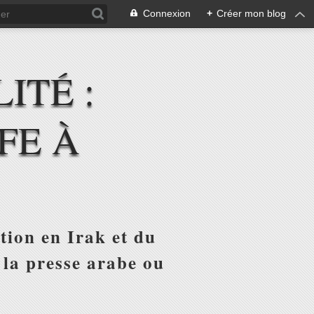
Connexion
+
Créer mon blog
ITÉ :
FE À
tion en Irak et du
 la presse arabe ou