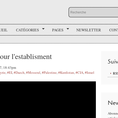
UEIL
CATÉGORIES
PAGES
NEWSLETTER
CON
ur l'establisment
Sui
17, 18:43pm
yrie
,
#EI
,
#Daech
,
#Mossoul
,
#Palestine
,
#Kurdistan
,
#CIA
,
#Israel
RS
New
Abonne