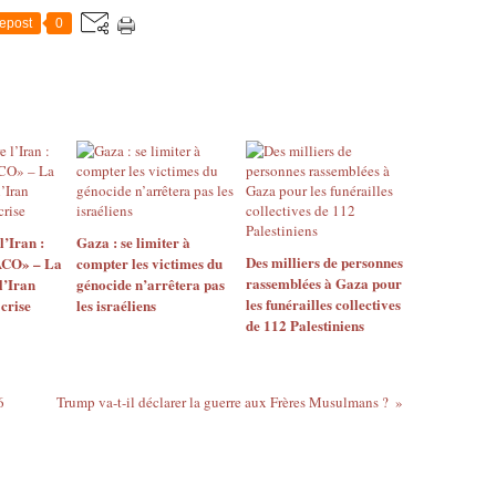
epost
0
l’Iran :
Gaza : se limiter à
Des milliers de personnes
ACO» – La
compter les victimes du
rassemblées à Gaza pour
l’Iran
génocide n’arrêtera pas
les funérailles collectives
 crise
les israéliens
de 112 Palestiniens
6
Trump va-t-il déclarer la guerre aux Frères Musulmans ?