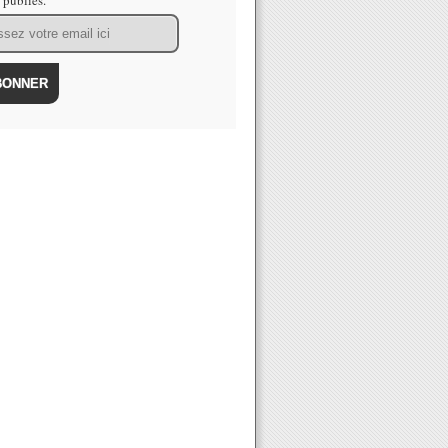
s publiés.