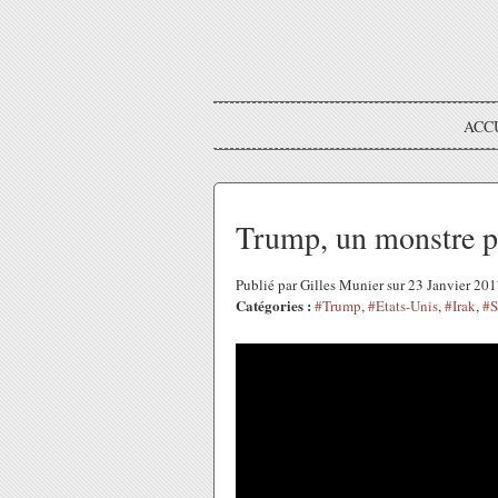
ACC
Trump, un monstre po
Publié par Gilles Munier sur 23 Janvier 20
Catégories :
#Trump
,
#Etats-Unis
,
#Irak
,
#S