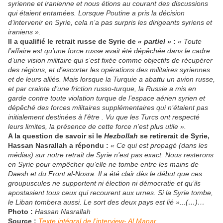
syrienne et iranienne et nous étions au courant des discussions
qui étaient entamées. Lorsque Poutine a pris la décision
d’intervenir en Syrie, cela n’a pas surpris les dirigeants syriens et
iraniens ».
Il a qualifié le retrait russe de Syrie de
« partiel »
:
« Toute
l’affaire est qu’une force russe avait été dépêchée dans le cadre
d’une vision militaire qui s’est fixée comme objectifs de récupérer
des régions, et d’escorter les opérations des militaires syriennes
et de leurs alliés. Mais lorsque la Turquie a abattu un avion russe,
et par crainte d’une friction russo-turque, la Russie a mis en
garde contre toute violation turque de l’espace aérien syrien et
dépêché des forces militaires supplémentaires qui n’étaient pas
initialement destinées à l’être . Vu que les Turcs ont respecté
leurs limites, la présence de cette force n’est plus utile ».
A la question de savoir si le
Hezbollah
se retirerait de Syrie,
Hassan Nasrallah a répondu :
« Ce qui est propagé (dans les
médias) sur notre retrait de Syrie n’est pas exact. Nous resterons
en Syrie pour empêcher qu’elle ne tombe entre les mains de
Daesh et du Front al-Nosra. Il a été clair dès le début que ces
groupuscules ne supportent ni élection ni démocratie et qu’ils
apostasient tous ceux qui recourent aux urnes. Si la Syrie tombe,
le Liban tombera aussi. Le sort des deux pays est lié »...(…)…
Photo :
Hassan Nasrallah
Source :
Texte intégral de l’interview- Al Manar