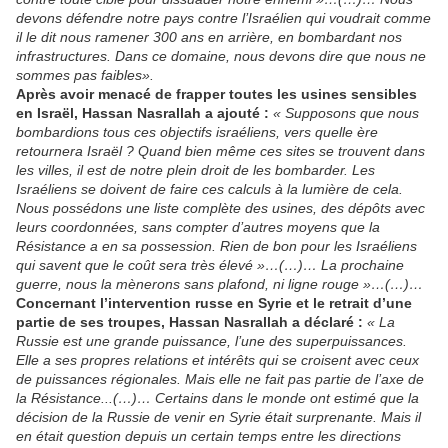
devons défendre notre pays contre l’Israélien qui voudrait comme
il le dit nous ramener 300 ans en arrière, en bombardant nos
infrastructures. Dans ce domaine, nous devons dire que nous ne
sommes pas faibles».
Après avoir menacé de frapper toutes les usines sensibles
en Israël, Hassan Nasrallah a ajouté :
« Supposons que nous
bombardions tous ces objectifs israéliens, vers quelle ère
retournera Israël ? Quand bien même ces sites se trouvent dans
les villes, il est de notre plein droit de les bombarder. Les
Israéliens se doivent de faire ces calculs à la lumière de cela.
Nous possédons une liste complète des usines, des dépôts avec
leurs coordonnées, sans compter d’autres moyens que la
Résistance a en sa possession. Rien de bon pour les Israéliens
qui savent que le coût sera très élevé »…(…)…
La prochaine
guerre, nous la mènerons sans plafond, ni ligne rouge »…(…)…
Concernant l’intervention russe en Syrie et le retrait d’une
partie de ses troupes, Hassan Nasrallah a déclaré :
« La
Russie est une grande puissance, l’une des superpuissances.
Elle a ses propres relations et intérêts qui se croisent avec ceux
de puissances régionales. Mais elle ne fait pas partie de l’axe de
la Résistance...(…)… Certains dans le monde ont estimé que la
décision de la Russie de venir en Syrie était surprenante. Mais il
en était question depuis un certain temps entre les directions