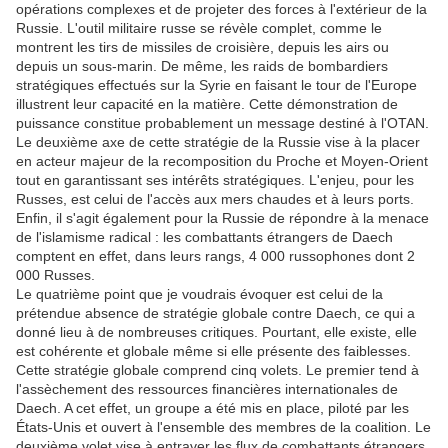
opérations complexes et de projeter des forces à l'extérieur de la
Russie. L'outil militaire russe se révèle complet, comme le
montrent les tirs de missiles de croisière, depuis les airs ou
depuis un sous-marin. De même, les raids de bombardiers
stratégiques effectués sur la Syrie en faisant le tour de l'Europe
illustrent leur capacité en la matière. Cette démonstration de
puissance constitue probablement un message destiné à l'OTAN.
Le deuxième axe de cette stratégie de la Russie vise à la placer
en acteur majeur de la recomposition du Proche et Moyen-Orient
tout en garantissant ses intérêts stratégiques. L'enjeu, pour les
Russes, est celui de l'accès aux mers chaudes et à leurs ports.
Enfin, il s'agit également pour la Russie de répondre à la menace
de l'islamisme radical : les combattants étrangers de Daech
comptent en effet, dans leurs rangs, 4 000 russophones dont 2
000 Russes.
Le quatrième point que je voudrais évoquer est celui de la
prétendue absence de stratégie globale contre Daech, ce qui a
donné lieu à de nombreuses critiques. Pourtant, elle existe, elle
est cohérente et globale même si elle présente des faiblesses.
Cette stratégie globale comprend cinq volets. Le premier tend à
l'assèchement des ressources financières internationales de
Daech. A cet effet, un groupe a été mis en place, piloté par les
États-Unis et ouvert à l'ensemble des membres de la coalition. Le
deuxième volet vise à entraver les flux de combattants étrangers