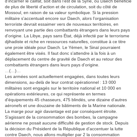
d'incarner le califat, soit dans l'est de la Syrie, où Daech bénéficie
de plus de liberté d'action et de circulation, soit du côté de
Mossoul, en raison de sa valeur symbolique. Si la pression
militaire s'accentuait encore sur Daech, alors l'organisation
terroriste devrait essaimer vers de nouveaux territoires, en
renvoyant une partie des combattants étrangers dans leurs pays
d'origine. La Libye, pays sans État, déjà infecté par le terrorisme
djihadiste et riche en ressources naturelles, constitue à ce titre
une proie idéale pour Daech. Le Yémen, le Sinaï pourraient
également être visés. Il faut donc s'attendre à la fois à un
déplacement du centre de gravité de Daech et au retour des
combattants étrangers dans leurs pays d'origine.
…(…)…
Les armées sont actuellement engagées, dans toutes leurs
dimensions, au-delà de leur contrat opérationnel : 13 000
militaires sont engagés sur le territoire national et 10 000 en
opérations extérieures, ce qui représente en termes
d'équipements 45 chasseurs, 475 blindés, une dizaine d'autres
aéronefs et une douzaine de bâtiments de la Marine nationale.
La marge pour agir davantage est par conséquent étroite.
S'agissant de la consommation des bombes, la campagne
aérienne ne posait aucune difficulté de gestion de stock. Depuis
la décision du Président de la République d'accentuer la lutte
contre Daech, nous allons multiplier par 2 la consommation