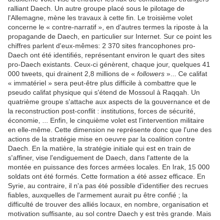
ralliant Daech. Un autre groupe placé sous le pilotage de
l'Allemagne, mène les travaux à cette fin. Le troisième volet
concerne le « contre-narratif », en d'autres termes la riposte à la
propagande de Daech, en particulier sur Internet. Sur ce point les
chiffres parlent d'eux-mêmes: 2 370 sites francophones pro-
Daech ont été identifiés, représentant environ le quart des sites
pro-Daech existants. Ceux-ci génèrent, chaque jour, quelques 41
000 tweets, qui drainent 2,8 millions de «
followers
»... Ce califat
« immatériel » sera peut-être plus difficile à combattre que le
pseudo califat physique qui s'étend de Mossoul à Raqqah. Un
quatrième groupe s'attache aux aspects de la gouvernance et de
la reconstruction post-conflit : institutions, forces de sécurité,
économie, ... Enfin, le cinquième volet est l'intervention militaire
en elle-même. Cette dimension ne représente donc que l'une des
actions de la stratégie mise en oeuvre par la coalition contre
Daech. En la matière, la stratégie initiale qui est en train de
s'affiner, vise l'endiguement de Daech, dans l'attente de la
montée en puissance des forces armées locales. En Irak, 15 000
soldats ont été formés. Cette formation a été assez efficace. En
Syrie, au contraire, il n'a pas été possible d'identifier des recrues
fiables, auxquelles de l'armement aurait pu être confié ; la
difficulté de trouver des alliés locaux, en nombre, organisation et
motivation suffisante, au sol contre Daech y est très grande. Mais