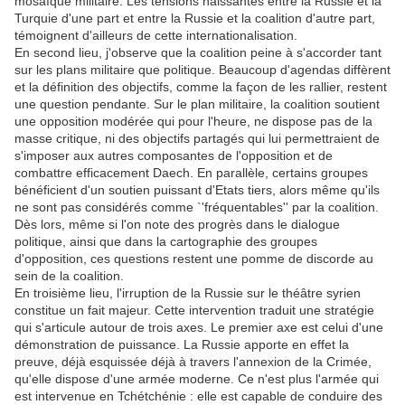
mosaïque militaire. Les tensions naissantes entre la Russie et la
Turquie d'une part et entre la Russie et la coalition d'autre part,
témoignent d'ailleurs de cette internationalisation.
En second lieu, j'observe que la coalition peine à s'accorder tant
sur les plans militaire que politique. Beaucoup d'agendas diffèrent
et la définition des objectifs, comme la façon de les rallier, restent
une question pendante. Sur le plan militaire, la coalition soutient
une opposition modérée qui pour l'heure, ne dispose pas de la
masse critique, ni des objectifs partagés qui lui permettraient de
s'imposer aux autres composantes de l'opposition et de
combattre efficacement Daech. En parallèle, certains groupes
bénéficient d'un soutien puissant d'Etats tiers, alors même qu'ils
ne sont pas considérés comme `'fréquentables'' par la coalition.
Dès lors, même si l'on note des progrès dans le dialogue
politique, ainsi que dans la cartographie des groupes
d'opposition, ces questions restent une pomme de discorde au
sein de la coalition.
En troisième lieu, l'irruption de la Russie sur le théâtre syrien
constitue un fait majeur. Cette intervention traduit une stratégie
qui s'articule autour de trois axes. Le premier axe est celui d'une
démonstration de puissance. La Russie apporte en effet la
preuve, déjà esquissée déjà à travers l'annexion de la Crimée,
qu'elle dispose d'une armée moderne. Ce n'est plus l'armée qui
est intervenue en Tchétchénie : elle est capable de conduire des