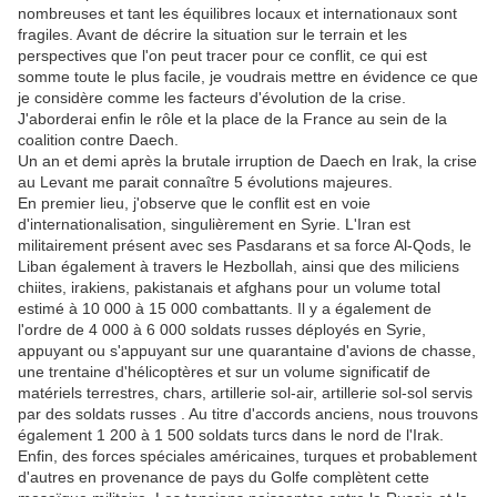
nombreuses et tant les équilibres locaux et internationaux sont
fragiles. Avant de décrire la situation sur le terrain et les
perspectives que l'on peut tracer pour ce conflit, ce qui est
somme toute le plus facile, je voudrais mettre en évidence ce que
je considère comme les facteurs d'évolution de la crise.
J'aborderai enfin le rôle et la place de la France au sein de la
coalition contre Daech.
Un an et demi après la brutale irruption de Daech en Irak, la crise
au Levant me parait connaître 5 évolutions majeures.
En premier lieu, j'observe que le conflit est en voie
d'internationalisation, singulièrement en Syrie. L'Iran est
militairement présent avec ses Pasdarans et sa force Al-Qods, le
Liban également à travers le Hezbollah, ainsi que des miliciens
chiites, irakiens, pakistanais et afghans pour un volume total
estimé à 10 000 à 15 000 combattants. Il y a également de
l'ordre de 4 000 à 6 000 soldats russes déployés en Syrie,
appuyant ou s'appuyant sur une quarantaine d'avions de chasse,
une trentaine d'hélicoptères et sur un volume significatif de
matériels terrestres, chars, artillerie sol-air, artillerie sol-sol servis
par des soldats russes . Au titre d'accords anciens, nous trouvons
également 1 200 à 1 500 soldats turcs dans le nord de l'Irak.
Enfin, des forces spéciales américaines, turques et probablement
d'autres en provenance de pays du Golfe complètent cette