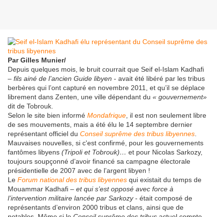
Par Gilles Munier/
Depuis quelques mois, le bruit courrait que Seif el-Islam Kadhafi
–
fils ainé de l’ancien Guide libyen
- avait été libéré par les tribus
berbères qui l’ont capturé en novembre 2011, et qu’il se déplace
librement dans Zenten, une ville dépendant du
« gouvernement»
dit de Tobrouk.
Selon le site bien informé
Mondafrique
, il est non seulement libre
de ses mouvements, mais a été élu le 14 septembre dernier
représentant officiel du
Conseil suprême des tribus libyennes
.
Mauvaises nouvelles, si c'est confirmé, pour les gouvernements
fantômes libyens
(Tripoli et Tobrouk)…
et pour Nicolas Sarkozy,
toujours soupçonné d’avoir financé sa campagne électorale
présidentielle de 2007 avec de l’argent libyen !
Le
Forum national des tribus libyennes
qui existait du temps de
Mouammar Kadhafi –
et qui s’est opposé avec force à
l’intervention militaire lancée par Sarkozy
- était composé de
représentants d’environ 2000 tribus et clans, ainsi que de
notables. Même si le
Conseil suprême des tribus
actuel compte