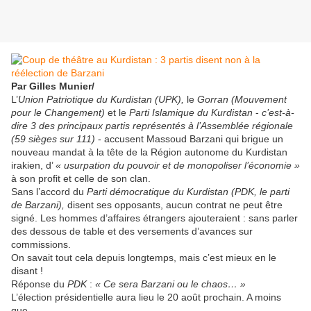
Par Gilles Munier/
L’
Union Patriotique du Kurdistan (UPK),
le
Gorran
(Mouvement
pour le Changement)
et le
Parti Islamique du Kurdistan
-
c’est-à-
dire 3 des principaux partis représentés à l’Assemblée régionale
(59 sièges sur 111)
- accusent Massoud Barzani qui brigue un
nouveau mandat à la tête de la Région autonome du Kurdistan
irakien, d’
« usurpation du pouvoir et de monopoliser l’économie »
à son profit et celle de son clan.
Sans l’accord du
Parti démocratique du Kurdistan (PDK, le parti
de Barzani),
disent ses opposants, aucun contrat ne peut être
signé. Les hommes d’affaires étrangers ajouteraient : sans parler
des dessous de table et des versements d’avances sur
commissions.
On savait tout cela depuis longtemps, mais c’est mieux en le
disant !
Réponse du
PDK
:
« Ce sera Barzani ou le chaos… »
L’élection présidentielle aura lieu le 20 août prochain. A moins
que…