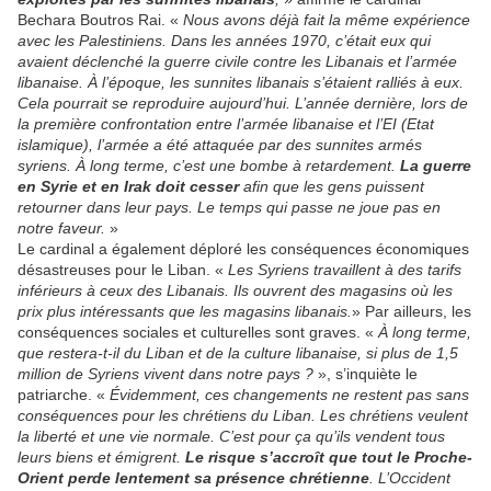
Bechara Boutros Rai. «
Nous avons déjà fait la même expérience
avec les Palestiniens. Dans les années 1970, c’était eux qui
avaient déclenché la guerre civile contre les Libanais et l’armée
libanaise. À l’époque, les sunnites libanais s’étaient ralliés à eux.
Cela pourrait se reproduire aujourd’hui. L’année dernière, lors de
la première confrontation entre l’armée libanaise et l’EI (Etat
islamique), l’armée a été attaquée par des sunnites armés
syriens. À long terme, c’est une bombe à retardement.
La guerre
en Syrie et en Irak doit cesser
afin que les gens puissent
retourner dans leur pays. Le temps qui passe ne joue pas en
notre faveur.
»
Le cardinal a également déploré les conséquences économiques
désastreuses pour le Liban. «
Les Syriens travaillent à des tarifs
inférieurs à ceux des Libanais. Ils ouvrent des magasins où les
prix plus intéressants que les magasins libanais.
» Par ailleurs, les
conséquences sociales et culturelles sont graves. «
À long terme,
que restera-t-il du Liban et de la culture libanaise, si plus de 1,5
million de Syriens vivent dans notre pays ?
», s’inquiète le
patriarche. «
Évidemment, ces changements ne restent pas sans
conséquences pour les chrétiens du Liban. Les chrétiens veulent
la liberté et une vie normale. C’est pour ça qu’ils vendent tous
leurs biens et émigrent.
Le risque s’accroît que tout le Proche-
Orient perde lentement sa présence chrétienne
. L’Occident