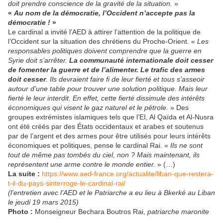
doit prendre conscience de la gravité de la situation.
»
«
Au nom de la démocratie, l’Occident n’accepte pas la
démocratie !
»
Le cardinal a invité l’AED à attirer l’attention de la politique de
l’Occident sur la situation des chrétiens du Proche-Orient. «
Les
responsables politiques doivent comprendre que la guerre en
Syrie doit s’arrêter.
La communauté internationale doit cesser
de fomenter la guerre et de l’alimenter. Le trafic des armes
doit cesser
. Ils devraient faire fi de leur fierté et tous s’asseoir
autour d’une table pour trouver une solution politique. Mais leur
fierté le leur interdit. En effet, cette fierté dissimule des intérêts
économiques qui visent le gaz naturel et le pétrole.
» Des
groupes extrémistes islamiques tels que l’EI, Al Qaïda et Al-Nusra
ont été créés par des États occidentaux et arabes et soutenus
par de l’argent et des armes pour être utilisés pour leurs intérêts
économiques et politiques, pense le cardinal Rai. «
Ils ne sont
tout de même pas tombés du ciel, non ? Mais maintenant, ils
représentent une arme contre le monde entier.
» (…)
La suite :
https://www.aed-france.org/actualite/liban-que-restera-
t-il-du-pays-sinterroge-le-cardinal-rai/
(l’entretien avec l’AED et le Patriarche a eu lieu à Bkerké au Liban
le jeudi 19 mars 2015)
Photo :
Monseigneur Bechara Boutros Rai,
patriarche maronite