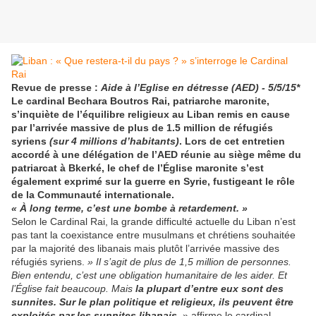
Revue de presse :
Aide à l’Eglise en détresse (AED) - 5/5/15*
Le cardinal Bechara Boutros Rai, patriarche maronite,
s’inquiète de l’équilibre religieux au Liban remis en cause
par l’arrivée massive de plus de 1.5 million de réfugiés
syriens
(sur 4 millions d’habitants)
. Lors de cet entretien
accordé à une délégation de l’AED réunie au siège même du
patriarcat à Bkerké, le chef de l’Église maronite s’est
également exprimé sur la guerre en Syrie, fustigeant le rôle
de la Communauté internationale.
« À long terme, c’est une bombe à retardement. »
Selon le Cardinal Rai, la grande difficulté actuelle du Liban n’est
pas tant la coexistance entre musulmans et chrétiens souhaitée
par la majorité des libanais mais plutôt l’arrivée massive des
réfugiés syriens.
» Il s’agit de plus de 1,5 million de personnes.
Bien entendu, c’est une obligation humanitaire de les aider. Et
l’Église fait beaucoup. Mais
la plupart d’entre eux sont des
sunnites. Sur le plan politique et religieux, ils peuvent être
exploités par les sunnites libanais
,
» affirme le cardinal