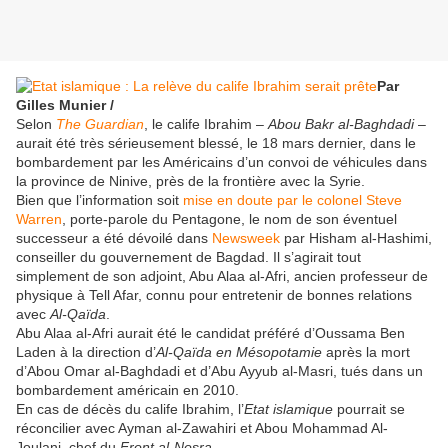
Par
Gilles Munier /
Selon
The Guardian
, le calife Ibrahim –
Abou Bakr al-Baghdadi
–
aurait été très sérieusement blessé, le 18 mars dernier, dans le
bombardement par les Américains d’un convoi de véhicules dans
la province de Ninive, près de la frontière avec la Syrie.
Bien que l’information soit
mise en doute par le colonel Steve
Warren
, porte-parole du Pentagone, le nom de son éventuel
successeur a été dévoilé dans
Newsweek
par Hisham al-Hashimi,
conseiller du gouvernement de Bagdad. Il s’agirait tout
simplement de son adjoint, Abu Alaa al-Afri, ancien professeur de
physique à Tell Afar, connu pour entretenir de bonnes relations
avec
Al-Qaïda
.
Abu Alaa al-Afri aurait été le candidat préféré d’Oussama Ben
Laden à la direction d’
Al-Qaïda en Mésopotamie
après la mort
d’Abou Omar al-Baghdadi et d’Abu Ayyub al-Masri, tués dans un
bombardement américain en 2010.
En cas de décès du calife Ibrahim, l’
Etat islamique
pourrait se
réconcilier avec Ayman al-Zawahiri et Abou Mohammad Al-
Joulani, chef du
Front al-Nosra
.