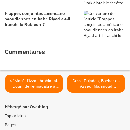
Frappes conjointes américano-
saoudiennes en Irak : Riyad a-t-il
franchi le Rubicon ?
Commentaires
< “Mort” d’Izzat Ibrahim al-
David Pujadas, Bachar al-
Douri: défilé macabre à
Assad, Mahmoud
Bagdad
Ahmadinejad… et la
"mission d’informer" >
Hébergé par Overblog
Top articles
Pages