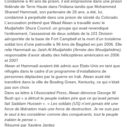
Condamné à 40 ans de prison, il est emprisonné dans une prison
fédérale de Terre Haute dans l’Indiana tandis que Mohammed
Shareef Hammadi, son partenaire de 26 ans, a été, lui,
condamné à perpétuité dans une prison de sûreté du Colorado.
L’accusation prétend que Waad Alwan a travaillé avec le
Mudjahidin Shura Council
, un groupe qui avait revendiqué
l’enlèvement, l’assassinat de deux soldats de la
101 Division
aéroportée
de la base de Fort Campbell et la mort d’un troisième
soldat lors d’une patrouille à 96 kms de Bagdad en juin 2006. Elle
relie Hammadi au
Jaish Al-Mudjahidin (Armée des Moudjahidine),
responsable d’avoir abattu des hélicoptères américains en 2006
et 2007.
Alwan et Hammadi avaient été admis aux Etats-Unis en tant que
réfugiés dans le cadre d’un programme d’installations de
personnes déplacées par la guerre en Irak. Alwan avait été
transféré dans la ville de Bowling Green, Kentucky, ce qui n’était
pas son choix
Dans sa lettre à l’
Associated Press
, Alwan dénonce George W.
Bush qui «
a
détruit le peuple irakien pire que ce qu’avait jamais
fait Saddam Hussein
». «
Les soldats (US) n’ont jamais été une
force de libération mais une force de destruction. Je ne suis pas
le seul à les considérer comme des conquérants, tout le peuple
irakien le pense
».
Résumé par Xavière Jardez