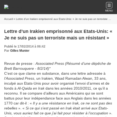
MENU
Accueil
» Lettre d’un Irakien emprisonné aux Etats-Unis: « Je ne suis pas un terroriste mais un résistant »
Lettre d’un Irakien emprisonné aux Etats-Unis: «
Je ne suis pas un terroriste mais un résistant »
Publié le 17/02/2014 à 06:42
Par
Gilles Munier
Revue de presse :
Associated Press (Résumé d’une dépêche de
Brett Barrouquere - 8/2/14)*
C’est ce que clame en substance, dans une lettre adressée à
l’Associated Press
, un Irakien, Waad Ramadan Alwan, 33 ans,
inculpé aux Etats-Unis pour avoir organisé l’envoi d’armes et de
fonds à
Al-Qaida en Irak
dans les années 2010/2011, ce qu’il a
reconnu. Il se compare d’ailleurs aux Américains qui se sont
battus pour leur indépendance face aux Anglais dans les années
1770 car dit-il : «
Il y a une résistance en Irak, ce ne sont pas des
rebelles
». «
Si ce qui s’est passé en Irak était arrivé aux Etats-
Unis, vous auriez fait ce que j’ai fait pour résister à l’occupation
».