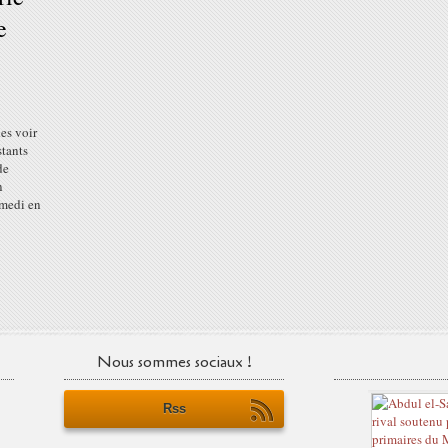
e
es voir
stants
de
n
amedi en
Nous sommes sociaux !
Rss