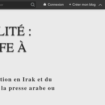
Connexion
+
Créer mon blog
ITÉ :
FE À
tion en Irak et du
 la presse arabe ou