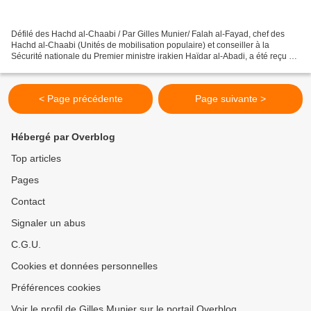
Défilé des Hachd al-Chaabi / Par Gilles Munier/ Falah al-Fayad, chef des
Hachd al-Chaabi (Unités de mobilisation populaire) et conseiller à la
Sécurité nationale du Premier ministre irakien Haïdar al-Abadi, a été reçu à
Moscou, le 23 décembre 2016, par...
< Page précédente
Page suivante >
Hébergé par Overblog
Top articles
Pages
Contact
Signaler un abus
C.G.U.
Cookies et données personnelles
Préférences cookies
Voir le profil de Gilles Munier sur le portail Overblog