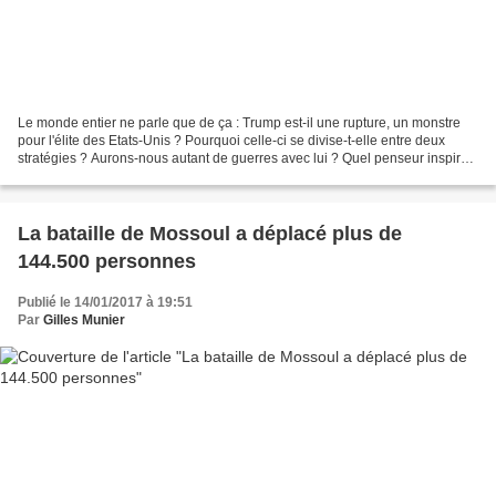
Le monde entier ne parle que de ça : Trump est-il une rupture, un monstre
pour l'élite des Etats-Unis ? Pourquoi celle-ci se divise-t-elle entre deux
stratégies ? Aurons-nous autant de guerres avec lui ? Quel penseur inspire
sa stratégie ? Le bilan d'Obama...
La bataille de Mossoul a déplacé plus de
144.500 personnes
Publié le 14/01/2017 à 19:51
Par
Gilles Munier