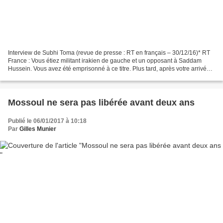
Interview de Subhi Toma (revue de presse : RT en français – 30/12/16)* RT
France : Vous étiez militant irakien de gauche et un opposant à Saddam
Hussein. Vous avez été emprisonné à ce titre. Plus tard, après votre arrivée
en France, vous vous êtes néanmoins...
Mossoul ne sera pas libérée avant deux ans
Publié le 06/01/2017 à 10:18
Par
Gilles Munier