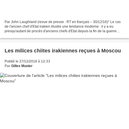
Par John Laughland (revue de presse : RT en français – 30/12/16)* Le cas
de l'ancien chef d'Etat irakien illustre une tendance moderne : il y a eu
presqu'autant de procès d'anciens chefs d'Etat depuis la fin de la guerre
froide que pendant les trois siècles...
Les milices chiites irakiennes reçues à Moscou
Publié le 27/12/2016 à 12:33
Par
Gilles Munier