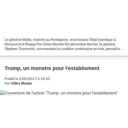
Le général Mattis, nommé au Pentagone, veut écraser l'Etat islamique à
Mossoul et à Raqqa Par Gilles Munier/ En décembre dernier, le général
Stephen Townsend, commandant la coalition américaine en Irak, pensait en
finir avec l’Etat islamique à Mossoul...
Trump, un monstre pour l'establisment
Publié le 23/01/2017 à 18:43
Par
Gilles Munier