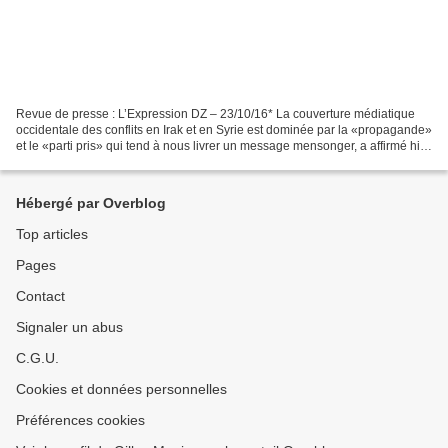
Revue de presse : L’Expression DZ – 23/10/16* La couverture médiatique
occidentale des conflits en Irak et en Syrie est dominée par la «propagande»
et le «parti pris» qui tend à nous livrer un message mensonger, a affirmé hier
l'analyste britannique,...
Hébergé par Overblog
Top articles
Pages
Contact
Signaler un abus
C.G.U.
Cookies et données personnelles
Préférences cookies