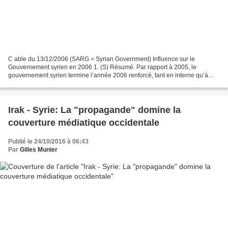
C able du 13/12/2006 (SARG = Syrian Government) Influence sur le
Gouvernement syrien en 2006 1. (S) Résumé. Par rapport à 2005, le
gouvernement syrien termine l’année 2006 renforcé, tant en interne qu’à
l’international. Des pressions supplémentaires et...
Irak - Syrie: La "propagande" domine la
couverture médiatique occidentale
Publié le 24/10/2016 à 06:43
Par
Gilles Munier