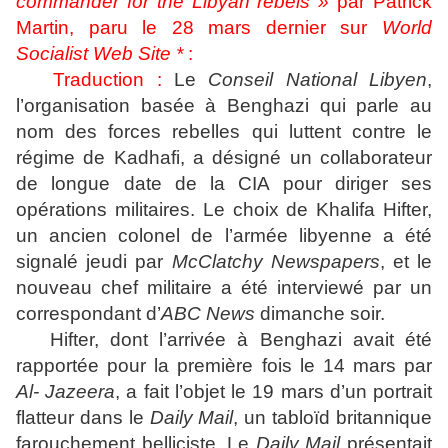
commander for the Libyan rebels »
par Patrick
Martin, paru le 28 mars dernier sur
World
Socialist Web Site *
:
Traduction :
Le
Conseil National Libyen
,
l’organisation basée à Benghazi qui parle au
nom des forces rebelles qui luttent contre le
régime de Kadhafi, a désigné un collaborateur
de longue date de la CIA pour diriger ses
opérations militaires. Le choix de Khalifa Hifter,
un ancien colonel de l’armée libyenne a été
signalé jeudi par
McClatchy Newspapers
, et le
nouveau chef militaire a été interviewé par un
correspondant d’
ABC News
dimanche soir.
Hifter, dont l’arrivée à Benghazi avait été
rapportée pour la première fois le 14 mars par
Al- Jazeera
, a fait l’objet le 19 mars d’un portrait
flatteur dans le
Daily Mail
, un tabloïd britannique
farouchement belliciste. Le
Daily Mail
présentait