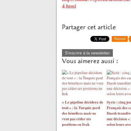
4.html
Partager cet article
Repost
S'inscrire à la newsletter
Vous aimerez aussi :
« Le pipeline décidera de
Syrie : cinq je
tout » : la Turquie perd
Français des 
des bénéfices mais ne
Daesh transfér
veut pas céder ses
une décision «
positions en Irak
selon leurs avo