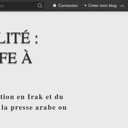
Connexion
+
Créer mon blog
ITÉ :
FE À
tion en Irak et du
 la presse arabe ou