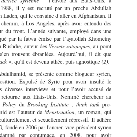
 actrice syrienne
– l’envoie aux Etats-Unis, à
 1988, il y est recruté par un proche Abdullah
aden, qui le convainc d’aller en Afghanistan. Il
 chemin, à Los Angeles, après avoir entendu des
ur du front. L’année suivante, employé dans une
oqué par la fatwa émise par l’ayatollah Khomeiny
n Rushdie, auteur des
Versets sataniques
, au point
s’en trouvent ébranlées. Aujourd’hui, il dit que
ack »
, qu’il est devenu athée, puis agnostique
(2)
.
dulhamid, se présente comme blogueur syrien,
position. Expulsé de Syrie pour avoir insulté le
s diverses interviews et pour l’avoir accusé de
 il retourne aux Etats-Unis. Nommé chercheur au
 Policy
du
Brooking Institute
,
think tank
pro-
d est l’auteur de
Menstruation
,
un roman, qui
ulturellement et sexuellement répressif. Il adhère
),
fondé en 2006 par l'ancien vice-président syrien
damné
par contumace, en 2008, pour avoir