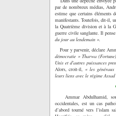
Dans une dépêche envoyée par
par de nombreux médias, Andrew
estime que certains éléments 
manifestants. Toutefois, dit-il, 
la Quatrième division et à la G
guerre civile sanglante. Il pens
du jour au lendemain ».
Pour y parvenir, déclare Amma
démocratie »
Tharwa (Fortune
Unis et d'autres puissances pre
Alors, croit-il,
« les généraux 
leurs liens avec le régime Assad
Ammar Abdulhamid, source 
occidentales, est un cas patho
d’abord tourné vers l’islam s