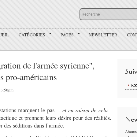
UEIL
CATÉGORIES
PAGES
NEWSLETTER
CON
ration de l'armée syrienne",
Sui
ts pro-américains
RS
 13:50pm
stations marquent le pas -
et en raison de cela
-
actique et prennent leurs désirs pour des réalités.
New
er des séditions dans l’armée.
Abonne