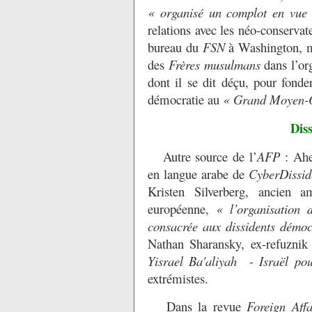
« organisé un complot en vue d
relations avec les néo-conserva
bureau du
FSN
à Washington, m
des
Frères musulmans
dans l’or
dont il se dit déçu, pour fond
démocratie au
« Grand Moyen-Or
Dis
Autre source de l’
AFP
: Ahe
en langue arabe de
CyberDissid
Kristen Silverberg, ancien 
européenne,
« l’organisation
consacrée aux dissidents démoc
Nathan Sharansky, ex-refuznik
Yisrael Ba'aliyah - Israël pou
extrémistes.
Dans la revue
Foreign Affa