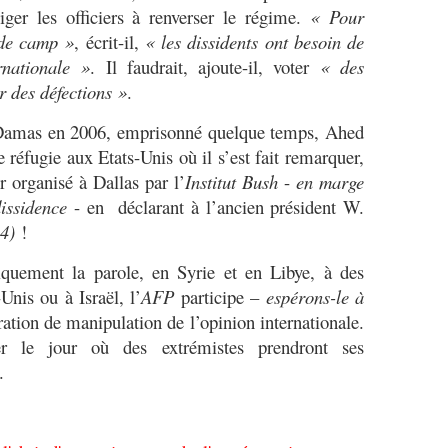
iger les officiers à renverser le régime.
« Pour
 de camp »
, écrit-il,
« les dissidents ont besoin de
rnationale »
. Il faudrait, ajoute-il, voter
« des
r des défections »
.
Damas en 2006, emprisonné quelque temps, Ahed
 réfugie aux Etats-Unis où il s’est fait remarquer,
r organisé à Dallas par l’
Institut Bush
-
en marge
issidence
- en déclarant à l’ancien président W.
(4)
!
ement la parole, en Syrie et en Libye, à des
Unis ou à Israël, l’
AFP
participe –
espérons-le à
ation de manipulation de l’opinion internationale.
er le jour où des extrémistes prendront ses
.