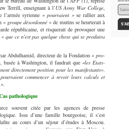
 le bureau de Washington de l’
AFP
(1)
, reprise
article
Email
 Terrill, enseignant à l’
US Army War College
,
de l’armée syrienne
« pourraient »
se rallier aux
un
« groupe désordonné
» de mutins se heurterait à
arde républicaine, et risquerait de provoquer une
e
« que ce n'est pas quelque chose qui se produira
r Abdulhamid, directeur de la Fondation
« pro-
)
, basée à Washington, il faudrait que
«les Etats-
nnent directement position pour les manifestants»
.
pourraient commencer à revoir leurs calculs et
 »
.
Cas pathologique
souvent citée par les agences de presse
logique. Issu d’une famille bourgeoise, il s’est
alafite au cours d’un séjour d’études à Moscou.