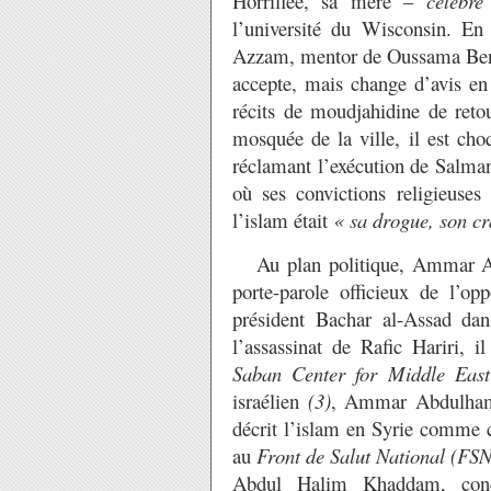
Horrifiée, sa mère –
célèbre
l’université du Wisconsin. En
Azzam, mentor de Oussama Ben L
accepte, mais change d’avis en
récits de moudjahidine de reto
mosquée de la ville, il est ch
réclamant l’exécution de Salma
où ses convictions religieuses 
l’islam était
« sa drogue, son cr
Au plan politique, Ammar Ab
porte-parole officieux de l’op
président Bachar al-Assad dan
l’assassinat de Rafic Hariri,
Saban Center for Middle East
israélien
(3)
, Ammar Abdulhami
décrit l’islam en Syrie comme c
au
Front de Salut National (FSN
Abdul
Halim Khaddam, con