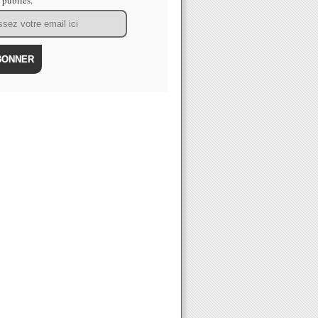
s publiés.