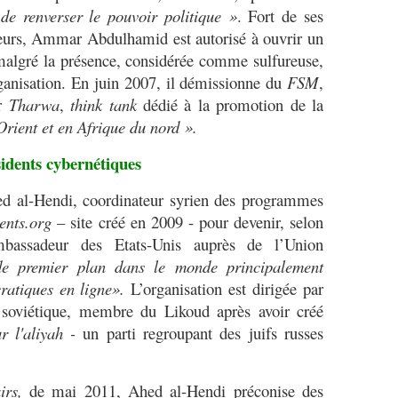
e renverser le pouvoir politique »
. Fort de ses
teurs, Ammar Abdulhamid est autorisé à ouvrir un
algré la présence, considérée comme sulfureuse,
ganisation. En juin 2007, il démissionne du
FSM
,
er
Tharwa
,
think tank
dédié à la promotion de la
ient et en Afrique du nord ».
sidents cybernétiques
d al-Hendi, coordinateur syrien des programmes
ents.org
– site créé en 2009 - pour devenir, selon
ambassadeur des Etats-Unis auprès de l’Union
 de premier plan dans le monde principalement
ratiques en ligne».
L’organisation est dirigée par
 soviétique, membre du Likoud après avoir créé
r l'aliyah -
un parti regroupant des juifs russes
irs,
de mai 2011, Ahed al-Hendi préconise des