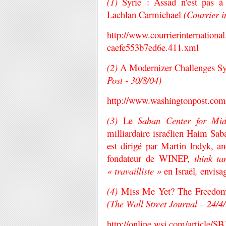
(1)
Syrie : Assad n'est pas à 
Lachlan Carmichael
(Courrier i
http://www.courrierinternati
caefe553b7ed6e.411.xml
(2)
A Modernizer Challenges Sy
Post - 30/8/04)
http://www.washingtonpost.com
(3)
Le
Saban Center for Mid
milliardaire israélien Haim
Sab
est dirigé par Martin Indyk, a
fondateur de WINEP,
think ta
« travailliste »
en Israël
,
envisag
(4)
Miss Me Yet? The Freedom
(The Wall Street Journal – 24/
http://online.wsj.com/articl