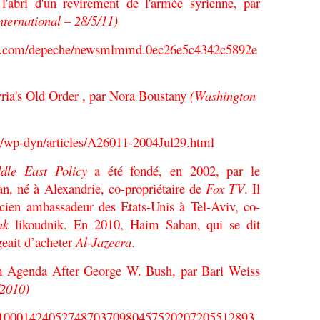
l'abri d'un revirement de l'armée syrienne, par
nternational – 28/5/11)
onal.com/depeche/newsmlmmd.0ec26e5c4342c5892e
ria's Old Order , par Nora Boustany
(Washington
/wp-dyn/articles/A26011-2004Jul29.html
dle East Policy
a été fondé, en 2002, par le
an
, né à Alexandrie, co-propriétaire de
Fox TV
. Il
ncien ambassadeur des Etats-Unis à Tel-Aviv, co-
nk
likoudnik. En 2010, Haim
Saban, qui se dit
eait d’acheter
Al-Jazeera
.
 Agenda After George W. Bush, par Bari Weiss
4/2010)
e/SB1000142405274870370980457520207205512893