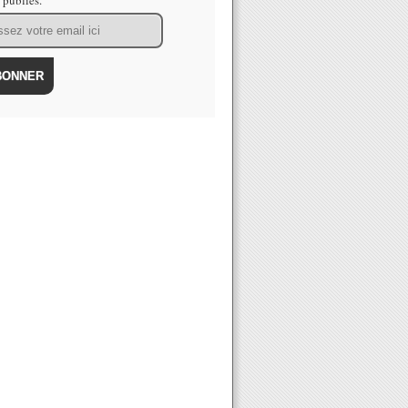
s publiés.