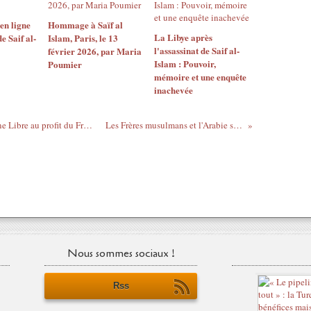
 en ligne
Hommage à Saïf al
La Libye après
e Saif al-
Islam, Paris, le 13
l'assassinat de Saif al-
février 2026, par Maria
Islam : Pouvoir,
Poumier
mémoire et une enquête
inachevée
Désertions massives dans l’Armée Syrienne Libre au profit du Front al-Nusra
Les Frères musulmans et l'Arabie saoudite
Nous sommes sociaux !
Rss