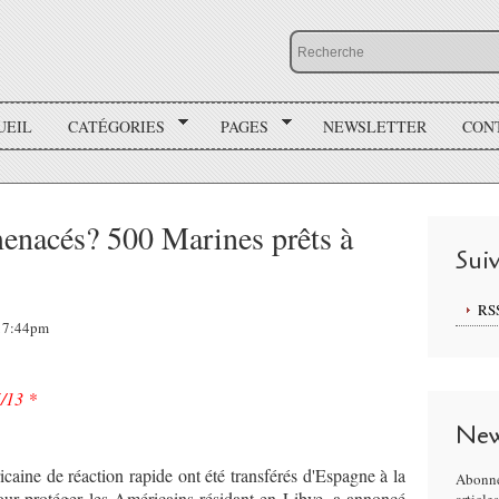
UEIL
CATÉGORIES
PAGES
NEWSLETTER
CON
menacés? 500 Marines prêts à
Sui
RS
 17:44pm
5/13 *
New
caine de réaction rapide ont été transférés d'Espagne à la
Abonne
pour protéger les Américains résidant en Libye, a annoncé