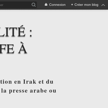
Connexion
+
Créer mon blog
ITÉ :
FE À
tion en Irak et du
 la presse arabe ou