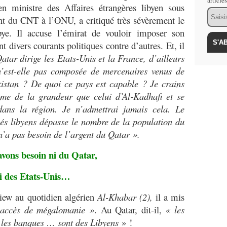
article
 ministre des Affaires étrangères libyen sous
Email
nt du CNT à l’ONU, a critiqué très sévèrement le
ye. Il accuse l’émirat de vouloir imposer son
 divers courants politiques contre d’autres. Et, il
atar dirige les Etats-Unis et la France, d’ailleurs
’est-elle pas composée de mercenaires venus de
istan ? De quoi ce pays est capable ? Je crains
ome de la grandeur que celui d’Al-Kadhafi et se
ans la région. Je n’admettrai jamais cela. Le
és libyens dépasse le nombre de la population du
n’a pas besoin de l’argent du Qatar ».
vons besoin ni du Qatar,
i des Etats-Unis…
iew au quotidien algérien
Al-Khabar (2),
il a mis
 accès de mégalomanie »
. Au Qatar, dit-il,
« les
et les banques … sont des Libyens
» !