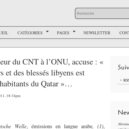
UEIL
CATÉGORIES
PAGES
NEWSLETTER
CON
ur du CNT à l’ONU, accuse : «
Sui
 et des blessés libyens est
RS
s habitants du Qatar »…
2011, 18:34pm
New
Abonne
tsche Welle
, émissions en langue arabe
, (1)
,