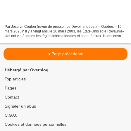
Par Jocelyn Coulon (revue de presse : Le Devoir « Idées » – Québec – 15
mars 2023)* Il y a vingt ans, le 20 mars 2003, les États-Unis et le Royaume-
Uni ont violé toutes les règles internationales et attaqué l’Irak. Ils ont envahi
illégalement ce pays,...
< Page précédente
Hébergé par Overblog
Top articles
Pages
Contact
Signaler un abus
C.G.U.
Cookies et données personnelles