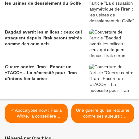
les usines de dessalement du Golfe
Bagdad avertit les milices : ceux qui
attaquent depuis l'Irak seront traités
comme des criminels
Guerre contre l’Iran : Encore un
«TACO» – La nécessité pour l’Iran
d’intensifier la crise
< Apocalypse now : Paula
Une guerre qui se retourne
White, la conseillère
contre ses auteurs :
religieuse de Trump ou l’art
Pourquoi la campagne US-
de faire bénir le nucléaire
israélienne renforce l’Iran >
par une exorciste
Hébergé par Overblog