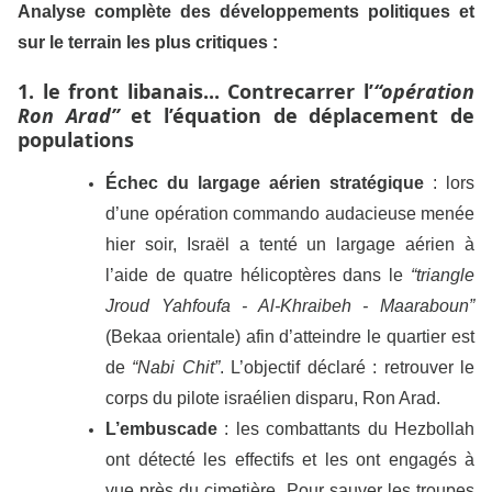
Analyse complète des développements politiques et
sur le terrain les plus critiques :
1. le front libanais... Contrecarrer l’
“opération
Ron Arad”
et l’équation de déplacement de
populations
Échec du largage aérien stratégique
: lors
d’une opération commando audacieuse menée
hier soir, Israël a tenté un largage aérien à
l’aide de quatre hélicoptères dans le
“triangle
Jroud Yahfoufa - Al-Khraibeh - Maaraboun”
(Bekaa orientale) afin d’atteindre le quartier est
de
“Nabi Chit”
. L’objectif déclaré : retrouver le
corps du pilote israélien disparu, Ron Arad.
L’embuscade
: les combattants du Hezbollah
ont détecté les effectifs et les ont engagés à
vue près du cimetière. Pour sauver les troupes